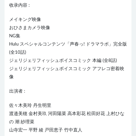
收录内容 :
メイキング映像
おひさまカメラ映像
NG集
Hulu スペシャルコンテンツ「声春っ! ドラマラボ」完全版
(全10話)
ジェリジェリフィッシュボイスコミック 本編 (全8話)
ジェリジェリフィッシュボイスコミック アフレコ密着映
像
出演者 :
佐々木美玲 丹生明里
渡邉美穂 金村美玖 河田陽菜 高本彩花 松田好花 上村ひな
の 潮 紗理菜
山寺宏一 平野 綾 戸田恵子 竹中直人