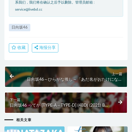
系我们，我们将在确认之后予以删除。管理员邮箱 :
service@livebd.cc
日向坂46
收藏
海报分享
上一篇
日向坂46～ひらがな推し～「あだ名がおたけになり
ました編」(2021) BD蓝光原盘 43.2G
下一篇
日向坂46 ってか [TYPE-A～TYPE-D] (4BD) (2021) BD
蓝光原盘 55.9G
相关文章