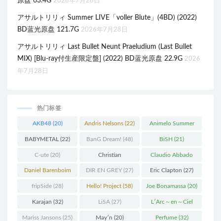
原盘 63.4G
2026年7月28日
アサルトリリィ Summer LIVE「voller Blute」(4BD) (2022)
BD蓝光原盘 121.7G
2026年7月28日
アサルトリリィ Last Bullet Neunt Praeludium (Last Bullet
MIX) [Blu-ray付生産限定盤] (2022) BD蓝光原盘 22.9G
2026
年7月28日
热门标签
AKB48
(20)
Andris Nelsons
(22)
Animelo Summer
Live
(34)
BABYMETAL
(22)
BanG Dream!
(48)
BiSH
(21)
C-ute
(20)
Christian
Claudio Abbado
Thielemann
(36)
(25)
Daniel Barenboim
DIR EN GREY
(27)
Eric Clapton
(27)
(37)
fripSide
(28)
Hello! Project
(58)
Joe Bonamassa
(20)
Karajan
(32)
LiSA
(27)
L′Arc～en～Ciel
(41)
Mariss Jansons
(25)
May′n
(20)
Perfume
(32)