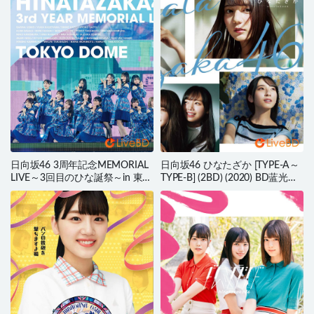
日向坂46 3周年記念MEMORIAL
日向坂46 ひなたざか [TYPE-A～
LIVE～3回目のひな誕祭～in 東京
TYPE-B] (2BD) (2020) BD蓝光原
ドーム -DAY1 & DAY2- [完全生
盘 41.9G
産限定盤] (3BD) (2022) BD蓝光
原盘 101.2G