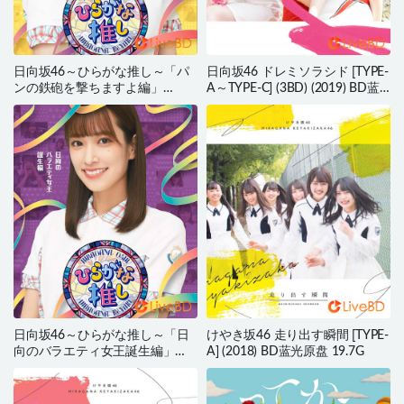
日向坂46～ひらがな推し～「パ
日向坂46 ドレミソラシド [TYPE-
ンの鉄砲を撃ちますよ編」
A～TYPE-C] (3BD) (2019) BD蓝
(2021) BD蓝光原盘 42.9G
光原盘 47.8G
日向坂46～ひらがな推し～「日
けやき坂46 走り出す瞬間 [TYPE-
向のバラエティ女王誕生編」
A] (2018) BD蓝光原盘 19.7G
(2021) BD蓝光原盘 43.7G