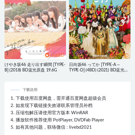
けやき坂46 走り出す瞬間 [TYPE-
日向坂46 ってか [TYPE-A～
B] (2018) BD蓝光原盘 19.6G
TYPE-D] (4BD) (2021) BD蓝光原
盘 55.9G
下载说明
1. 下载使用百度网盘，需开通百度网盘超级会员
2. 如发现下载链接失效请联系管理员补档
3. 压缩包解压请使用官方版本 WinRAR
4. 播放软件推荐使用 PotPlayer, DVDFab Player
5. 如有其他问题，联络微信 : livebd2021