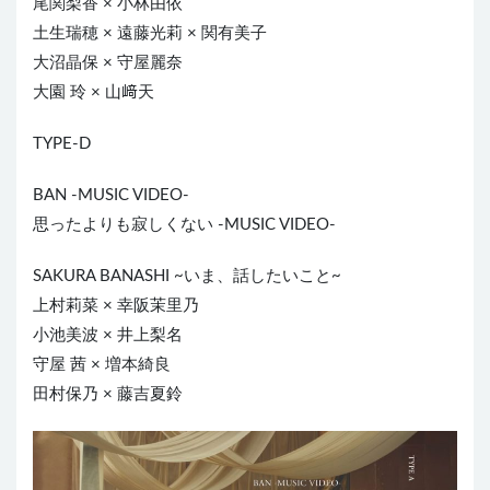
尾関梨香 × 小林由依
土生瑞穂 × 遠藤光莉 × 関有美子
大沼晶保 × 守屋麗奈
大園 玲 × 山﨑天
TYPE-D
BAN -MUSIC VIDEO-
思ったよりも寂しくない -MUSIC VIDEO-
SAKURA BANASHI ~いま、話したいこと~
上村莉菜 × 幸阪茉里乃
小池美波 × 井上梨名
守屋 茜 × 増本綺良
田村保乃 × 藤吉夏鈴