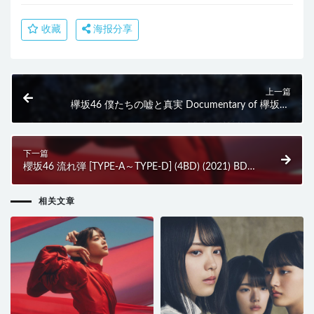
收藏
海报分享
上一篇
欅坂46 僕たちの嘘と真実 Documentary of 欅坂46
Blu-rayコンプリートBOX [完全生産限定盤] (4BD)
(2021) BD蓝光原盘 114.9G
下一篇
櫻坂46 流れ弾 [TYPE-A～TYPE-D] (4BD) (2021) BD蓝
光原盘 66.4G
相关文章