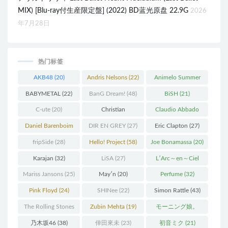
MIX) [Blu-ray付生産限定盤] (2022) BD蓝光原盘 22.9G
2026
年7月28日
热门标签
AKB48
(20)
Andris Nelsons
(22)
Animelo Summer
Live
(34)
BABYMETAL
(22)
BanG Dream!
(48)
BiSH
(21)
C-ute
(20)
Christian
Claudio Abbado
Thielemann
(36)
(25)
Daniel Barenboim
DIR EN GREY
(27)
Eric Clapton
(27)
(37)
fripSide
(28)
Hello! Project
(58)
Joe Bonamassa
(20)
Karajan
(32)
LiSA
(27)
L′Arc～en～Ciel
(41)
Mariss Jansons
(25)
May′n
(20)
Perfume
(32)
Pink Floyd
(24)
SHINee
(22)
Simon Rattle
(43)
The Rolling Stones
Zubin Mehta
(19)
モーニング娘。
(30)
(27)
乃木坂46
(38)
倖田來未
(23)
初音ミク
(21)