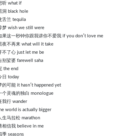
想听 what if
黑洞 black hole
龙舌兰 tequila
异梦 wish we still were
 如果这一秒钟你跟我讲你不爱我 if you don′t love me
黑夜不再来 what will it take
开不了心 just let me be
告别娑婆 farewell saha
完 the end
今日 today
梦的可能 it hasn′t happened yet
 一个灵魂的独白 monologue
 任我行 wander
he world is actually bigger
 人生马拉松 marathon
请相信我 believe in me
四季 seasons