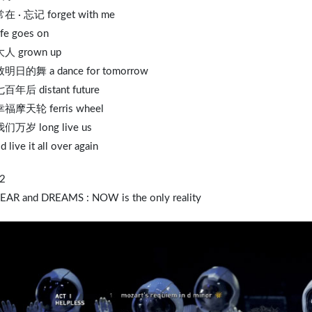
常在 ∙ 忘记 forget with me
ife goes on
大人 grown up
致明日的舞 a dance for tomorrow
七百年后 distant future
幸福摩天轮 ferris wheel
我们万岁 long live us
′d live it all over again
2
FEAR and DREAMS : NOW is the only reality