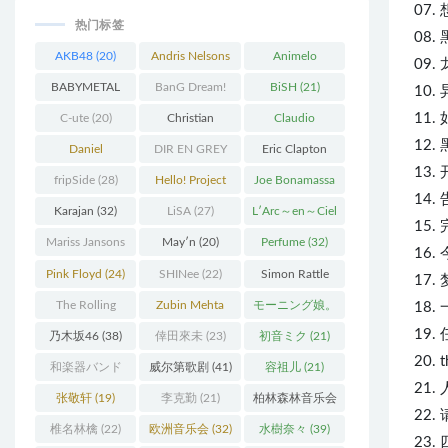
07. 
热门标签
08. 
AKB48
(20)
Andris Nelsons
Animelo
09. 
(22)
Summer Live
BABYMETAL
BanG Dream!
BiSH
(21)
10. 
(34)
(22)
(48)
11.
C-ute
(20)
Christian
Claudio
12. 
Thielemann
(36)
Abbado
(25)
Daniel
DIR EN GREY
Eric Clapton
13. 
Barenboim
(37)
(27)
(27)
fripSide
(28)
Hello! Project
Joe Bonamassa
14. 
(58)
(20)
Karajan
(32)
LiSA
(27)
L′Arc～en～Ciel
15. 
(41)
Mariss Jansons
May′n
(20)
Perfume
(32)
16. 
(25)
Pink Floyd
(24)
SHINee
(22)
Simon Rattle
17. 
(43)
The Rolling
Zubin Mehta
モーニング娘。
18.
Stones
(30)
(19)
(27)
19.
乃木坂46
(38)
倖田來未
(23)
初音ミク
(21)
20. t
和楽器バンド
威尔第歌剧
(41)
容祖儿
(21)
21.
(25)
张敬轩
(19)
李克勤
(21)
柏林森林音乐会
22. 
(22)
椎名林檎
(22)
欧洲音乐会
(32)
水樹奈々
(39)
23. 