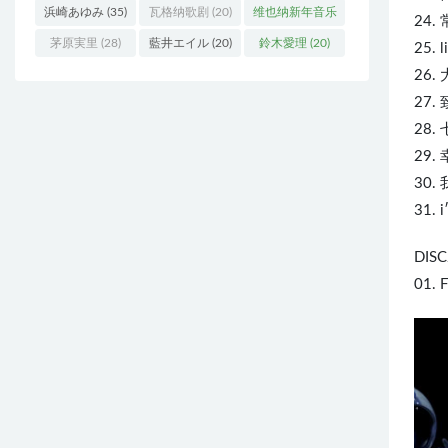
浜崎あゆみ
(35)
瓦格纳歌剧
(20)
维也纳新年音乐
24. 
会
(19)
茅原実里
(28)
藍井エイル
(20)
鈴木愛理
(20)
25. l
26. 
27. 
28. 
29. 
30. 
31. i
DISC
01. 