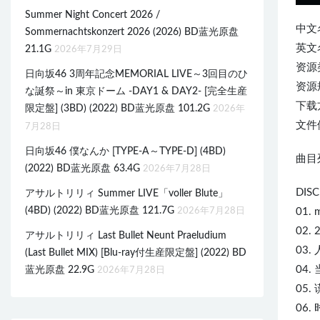
Summer Night Concert 2026 /
中文
Sommernachtskonzert 2026 (2026) BD蓝光原盘
英文名称
21.1G
2026年7月29日
资源
日向坂46 3周年記念MEMORIAL LIVE～3回目のひ
资源规
な誕祭～in 東京ドーム -DAY1 & DAY2- [完全生産
下载
限定盤] (3BD) (2022) BD蓝光原盘 101.2G
2026年
文件体
7月28日
日向坂46 僕なんか [TYPE-A～TYPE-D] (4BD)
曲目列
(2022) BD蓝光原盘 63.4G
2026年7月28日
DISC
アサルトリリィ Summer LIVE「voller Blute」
(4BD) (2022) BD蓝光原盘 121.7G
2026年7月28日
01. m
02. 
アサルトリリィ Last Bullet Neunt Praeludium
03. 
(Last Bullet MIX) [Blu-ray付生産限定盤] (2022) BD
04. 
蓝光原盘 22.9G
2026年7月28日
05. 
06. 