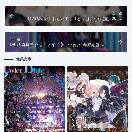
上一篇
DIALOGUE+ おもいでしりとり [初回限定盤] (2021)
BD蓝光原盘 16.3G
下一篇
D4DJ 燐舞曲 クライノイド [Blu-ray付生産限定盤]
(2021) BD蓝光原盘 16.1G
相关文章