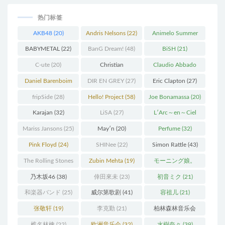
热门标签
AKB48
(20)
Andris Nelsons
(22)
Animelo Summer
Live
(34)
BABYMETAL
(22)
BanG Dream!
(48)
BiSH
(21)
C-ute
(20)
Christian
Claudio Abbado
Thielemann
(36)
(25)
Daniel Barenboim
DIR EN GREY
(27)
Eric Clapton
(27)
(37)
fripSide
(28)
Hello! Project
(58)
Joe Bonamassa
(20)
Karajan
(32)
LiSA
(27)
L′Arc～en～Ciel
(41)
Mariss Jansons
(25)
May′n
(20)
Perfume
(32)
Pink Floyd
(24)
SHINee
(22)
Simon Rattle
(43)
The Rolling Stones
Zubin Mehta
(19)
モーニング娘。
(30)
(27)
乃木坂46
(38)
倖田來未
(23)
初音ミク
(21)
和楽器バンド
(25)
威尔第歌剧
(41)
容祖儿
(21)
张敬轩
(19)
李克勤
(21)
柏林森林音乐会
(22)
椎名林檎
(22)
欧洲音乐会
(32)
水樹奈々
(39)