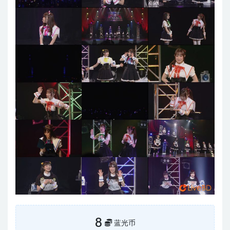
8
蓝光币