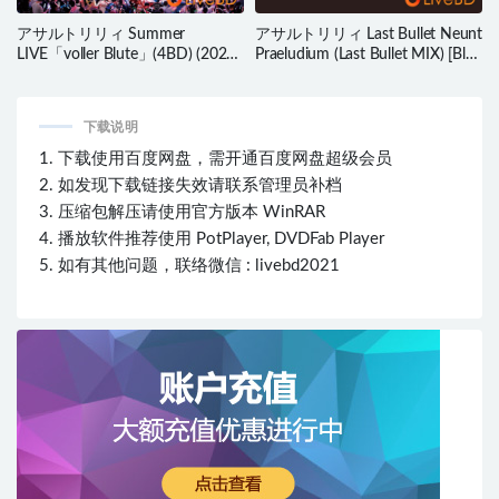
アサルトリリィ Summer
アサルトリリィ Last Bullet Neunt
LIVE「voller Blute」(4BD) (2022)
Praeludium (Last Bullet MIX) [Blu-
BD蓝光原盘 121.7G
ray付生産限定盤] (2022) BD蓝光
原盘 22.9G
下载说明
1. 下载使用百度网盘，需开通百度网盘超级会员
2. 如发现下载链接失效请联系管理员补档
3. 压缩包解压请使用官方版本 WinRAR
4. 播放软件推荐使用 PotPlayer, DVDFab Player
5. 如有其他问题，联络微信 : livebd2021