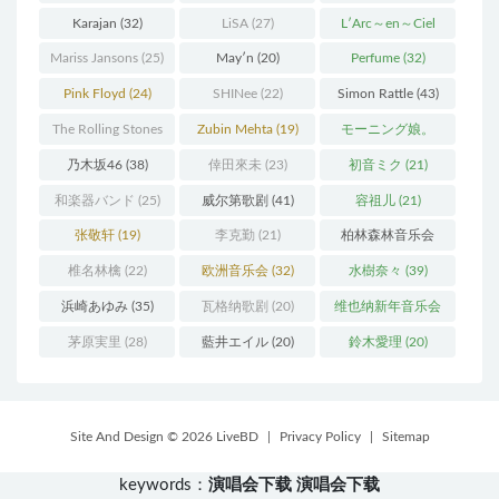
Karajan
(32)
LiSA
(27)
L′Arc～en～Ciel
(41)
Mariss Jansons
(25)
May′n
(20)
Perfume
(32)
Pink Floyd
(24)
SHINee
(22)
Simon Rattle
(43)
The Rolling Stones
Zubin Mehta
(19)
モーニング娘。
(30)
(27)
乃木坂46
(38)
倖田來未
(23)
初音ミク
(21)
和楽器バンド
(25)
威尔第歌剧
(41)
容祖儿
(21)
张敬轩
(19)
李克勤
(21)
柏林森林音乐会
(22)
椎名林檎
(22)
欧洲音乐会
(32)
水樹奈々
(39)
浜崎あゆみ
(35)
瓦格纳歌剧
(20)
维也纳新年音乐会
(19)
茅原実里
(28)
藍井エイル
(20)
鈴木愛理
(20)
Site And Design © 2026 LiveBD
|
Privacy Policy
|
Sitemap
keywords：
演唱会下载
演唱会下载