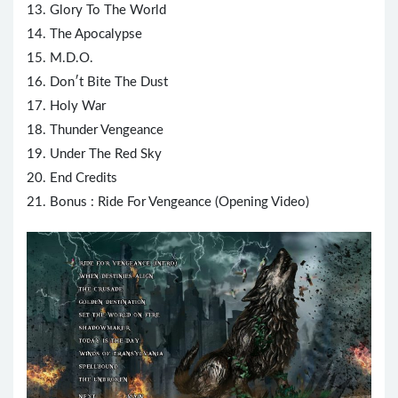
13. Glory To The World
14. The Apocalypse
15. M.D.O.
16. Don′t Bite The Dust
17. Holy War
18. Thunder Vengeance
19. Under The Red Sky
20. End Credits
21. Bonus : Ride For Vengeance (Opening Video)