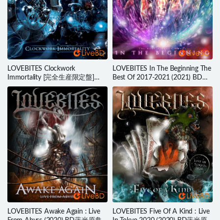
LOVEBITES Clockwork
LOVEBITES In The Beginning The
Immortality [完全生産限定盤]
Best Of 2017-2021 (2021) BD蓝
(2018) BD蓝光原盘 23.4G
光原盘 16.1G
LOVEBITES Awake Again : Live
LOVEBITES Five Of A Kind : Live