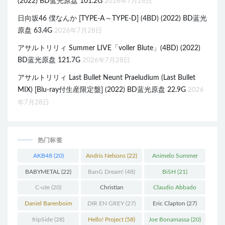
(2022) BD蓝光原盘 101.2G
2026年7月28日
日向坂46 僕なんか [TYPE-A～TYPE-D] (4BD) (2022) BD蓝光
原盘 63.4G
2026年7月28日
アサルトリリィ Summer LIVE「voller Blute」(4BD) (2022)
BD蓝光原盘 121.7G
2026年7月28日
アサルトリリィ Last Bullet Neunt Praeludium (Last Bullet
MIX) [Blu-ray付生産限定盤] (2022) BD蓝光原盘 22.9G
2026
年7月28日
热门标签
AKB48
(20)
Andris Nelsons
(22)
Animelo Summer
Live
(34)
BABYMETAL
(22)
BanG Dream!
(48)
BiSH
(21)
C-ute
(20)
Christian
Claudio Abbado
Thielemann
(36)
(25)
Daniel Barenboim
DIR EN GREY
(27)
Eric Clapton
(27)
(37)
fripSide
(28)
Hello! Project
(58)
Joe Bonamassa
(20)