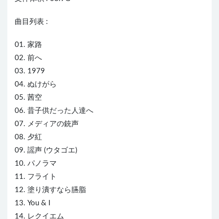
曲目列表 :
01. 家路
02. 前へ
03. 1979
04. ぬけがら
05. 茜空
06. 昔子供だった人達へ
07. メディアの銃声
08. 夕紅
09. 謡声 (ウタゴエ)
10. パノラマ
11. フライト
12. 塗り潰すなら臙脂
13. You & I
14. レクイエム