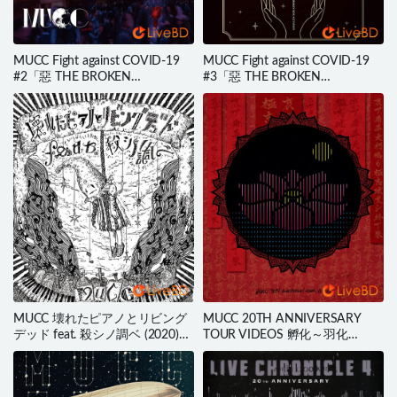
MUCC Fight against COVID-19
MUCC Fight against COVID-19
#2「惡 THE BROKEN
#3「惡 THE BROKEN
RESUSCITATION」(2020) BD蓝
RESUSCITATION」(3BD) (2020)
光原盘 37.2G
BD蓝光原盘 109.8G
MUCC 壊れたピアノとリビング
MUCC 20TH ANNIVERSARY
デッド feat. 殺シノ調ベ (2020)
TOUR VIDEOS 孵化～羽化
BD蓝光原盘 41.4G
heading to 脈拍 (2BD) (2018) BD
蓝光原盘 54.4G