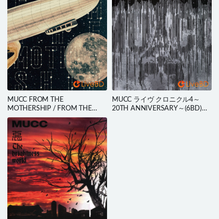
MUCC FROM THE
MUCC ライヴ クロニクル4～
MOTHERSHIP / FROM THE
20TH ANNIVERSARY～(6BD)
UNDERGROUND [会員限定生産
(2021) BD蓝光原盘 219.2G
盤] (5BD) (2021) BD蓝光原盘
186.2G