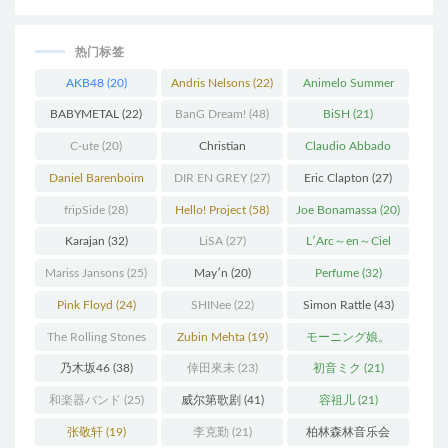
热门标签
AKB48
(20)
Andris Nelsons
(22)
Animelo Summer
Live
(34)
BABYMETAL
(22)
BanG Dream!
(48)
BiSH
(21)
C-ute
(20)
Christian
Claudio Abbado
Thielemann
(36)
(25)
Daniel Barenboim
DIR EN GREY
(27)
Eric Clapton
(27)
(37)
fripSide
(28)
Hello! Project
(58)
Joe Bonamassa
(20)
Karajan
(32)
LiSA
(27)
L′Arc～en～Ciel
(41)
Mariss Jansons
(25)
May′n
(20)
Perfume
(32)
Pink Floyd
(24)
SHINee
(22)
Simon Rattle
(43)
The Rolling Stones
Zubin Mehta
(19)
モーニング娘。
(30)
(27)
乃木坂46
(38)
倖田來未
(23)
初音ミク
(21)
和楽器バンド
(25)
威尔第歌剧
(41)
容祖儿
(21)
张敬轩
(19)
李克勤
(21)
柏林森林音乐会