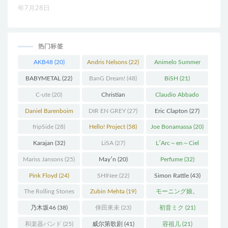
年7月28日
热门标签
AKB48
(20)
Andris Nelsons
(22)
Animelo Summer
Live
(34)
BABYMETAL
(22)
BanG Dream!
(48)
BiSH
(21)
C-ute
(20)
Christian
Claudio Abbado
Thielemann
(36)
(25)
Daniel Barenboim
DIR EN GREY
(27)
Eric Clapton
(27)
(37)
fripSide
(28)
Hello! Project
(58)
Joe Bonamassa
(20)
Karajan
(32)
LiSA
(27)
L′Arc～en～Ciel
(41)
Mariss Jansons
(25)
May′n
(20)
Perfume
(32)
Pink Floyd
(24)
SHINee
(22)
Simon Rattle
(43)
The Rolling Stones
Zubin Mehta
(19)
モーニング娘。
(30)
(27)
乃木坂46
(38)
倖田來未
(23)
初音ミク
(21)
和楽器バンド
(25)
威尔第歌剧
(41)
容祖儿
(21)