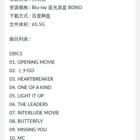
资源规格 : Blu-ray 蓝光原盘 BDISO
下载方式 : 百度网盘
文件体积 : 65.5G
曲目列表 :
DISC1
01. OPENING MOVIE
02. ミチGO
03. HEARTBREAKER
04. ONE OF A KIND
05. LIGHT IT UP
06. THE LEADERS
07. INTERLUDE MOVIE
08. BUTTERFLY
09. MISSING YOU
10. MC