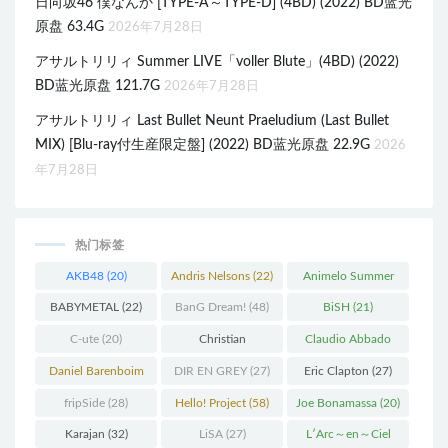
日向坂46 僕なんか [TYPE-A～TYPE-D] (4BD) (2022) BD蓝光
原盘 63.4G
2026年7月28日
アサルトリリィ Summer LIVE「voller Blute」(4BD) (2022)
BD蓝光原盘 121.7G
2026年7月28日
アサルトリリィ Last Bullet Neunt Praeludium (Last Bullet
MIX) [Blu-ray付生産限定盤] (2022) BD蓝光原盘 22.9G
2026
年7月28日
热门标签
AKB48
(20)
Andris Nelsons
(22)
Animelo Summer
Live
(34)
BABYMETAL
(22)
BanG Dream!
(48)
BiSH
(21)
C-ute
(20)
Christian
Claudio Abbado
Thielemann
(36)
(25)
Daniel Barenboim
DIR EN GREY
(27)
Eric Clapton
(27)
(37)
fripSide
(28)
Hello! Project
(58)
Joe Bonamassa
(20)
Karajan
(32)
LiSA
(27)
L′Arc～en～Ciel