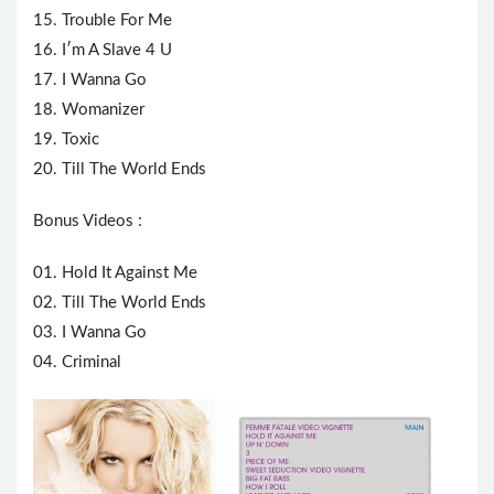
15. Trouble For Me
16. I′m A Slave 4 U
17. I Wanna Go
18. Womanizer
19. Toxic
20. Till The World Ends
Bonus Videos :
01. Hold It Against Me
02. Till The World Ends
03. I Wanna Go
04. Criminal