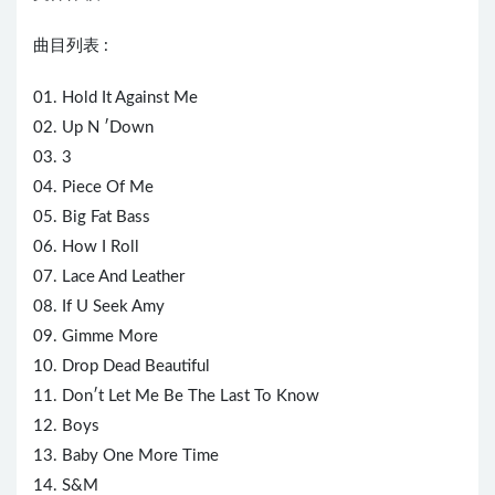
曲目列表 :
01. Hold It Against Me
02. Up N ′Down
03. 3
04. Piece Of Me
05. Big Fat Bass
06. How I Roll
07. Lace And Leather
08. If U Seek Amy
09. Gimme More
10. Drop Dead Beautiful
11. Don′t Let Me Be The Last To Know
12. Boys
13. Baby One More Time
14. S&M