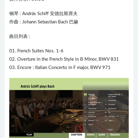
钢琴 : András Schiff 安德拉斯席夫
作曲 : Johann Sebastian Bach 巴赫
曲目列表 :
01. French Suites Nos. 1-6
02. Overture in the French Style in B Minor, BWV 831
03. Encore : Italian Concerto in F major, BWV 971