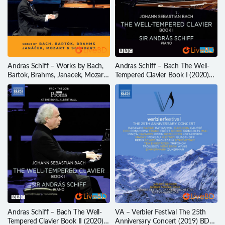
Andras Schiff – Works by Bach,
Andras Schiff – Bach The Well-
Bartok, Brahms, Janacek, Mozart
Tempered Clavier Book I (2020)
& Schubert (2023) BD蓝光原盘
BD蓝光原盘 28.1G
44.7G
Andras Schiff – Bach The Well-
VA – Verbier Festival The 25th
Tempered Clavier Book II (2020)
Anniversary Concert (2019) BD蓝