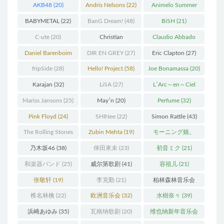
AKB48
(20)
Andris Nelsons
(22)
Animelo Summer
Live
(34)
BABYMETAL
(22)
BanG Dream!
(48)
BiSH
(21)
C-ute
(20)
Christian
Claudio Abbado
Thielemann
(36)
(25)
Daniel Barenboim
DIR EN GREY
(27)
Eric Clapton
(27)
(37)
fripSide
(28)
Hello! Project
(58)
Joe Bonamassa
(20)
Karajan
(32)
LiSA
(27)
L′Arc～en～Ciel
(41)
Mariss Jansons
(25)
May′n
(20)
Perfume
(32)
Pink Floyd
(24)
SHINee
(22)
Simon Rattle
(43)
The Rolling Stones
Zubin Mehta
(19)
モーニング娘。
(30)
(27)
乃木坂46
(38)
倖田來未
(23)
初音ミク
(21)
和楽器バンド
(25)
威尔第歌剧
(41)
容祖儿
(21)
张敬轩
(19)
李克勤
(21)
柏林森林音乐会
(22)
椎名林檎
(22)
欧洲音乐会
(32)
水樹奈々
(39)
浜崎あゆみ
(35)
瓦格纳歌剧
(20)
维也纳新年音乐会