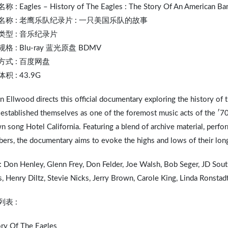
名称 :
Eagles
– History of The Eagles : The Story Of An American Ba
名称 : 老鹰乐队纪录片 : 一只美国乐队的故事
类型 : 音乐纪录片
格 : Blu-ray 蓝光原盘 BDMV
方式 : 百度网盘
积 : 43.9G
n Ellwood directs this official documentary exploring the history of
established themselves as one of the foremost music acts of the ′70
 song Hotel California. Featuring a blend of archive material, per
rs, the documentary aims to evoke the highs and lows of their long
: Don Henley, Glenn Frey, Don Felder, Joe Walsh, Bob Seger, JD Sou
, Henry Diltz,
Stevie Nicks
, Jerry Brown,
Carole King
,
Linda Ronstad
表 :
ory Of The Eagles