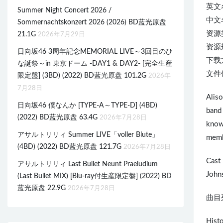
英文
Summer Night Concert 2026 /
中文
Sommernachtskonzert 2026 (2026) BD蓝光原盘
资源
21.1G
2026年7月29日
资源规
日向坂46 3周年記念MEMORIAL LIVE～3回目のひ
下载
な誕祭～in 東京ドーム -DAY1 & DAY2- [完全生産
文件体
限定盤] (3BD) (2022) BD蓝光原盘 101.2G
2026年
7月28日
Aliso
日向坂46 僕なんか [TYPE-A～TYPE-D] (4BD)
band 
(2022) BD蓝光原盘 63.4G
2026年7月28日
known
アサルトリリィ Summer LIVE「voller Blute」
membe
(4BD) (2022) BD蓝光原盘 121.7G
2026年7月28日
Cast 
アサルトリリィ Last Bullet Neunt Praeludium
Johns
(Last Bullet MIX) [Blu-ray付生産限定盤] (2022) BD
蓝光原盘 22.9G
2026年7月28日
曲目列
Hist