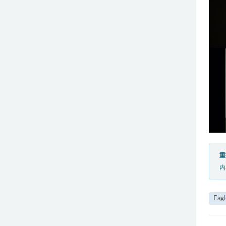
重
内
Eagl