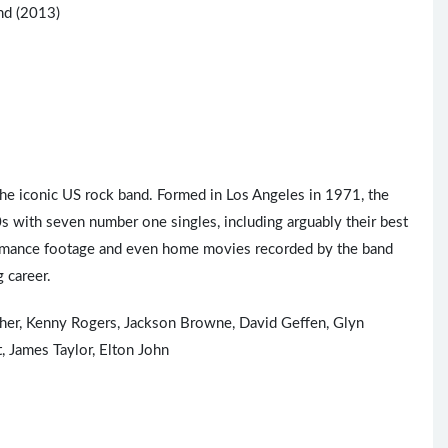
nd (2013)
 the iconic US rock band. Formed in Los Angeles in 1971, the
s with seven number one singles, including arguably their best
formance footage and even home movies recorded by the band
 career.
ther, Kenny Rogers, Jackson Browne, David Geffen, Glyn
t
,
James Taylor
,
Elton John