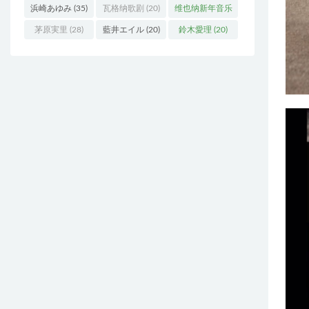
浜崎あゆみ
(35)
瓦格纳歌剧
(20)
维也纳新年音乐
会
(19)
茅原実里
(28)
藍井エイル
(20)
鈴木愛理
(20)