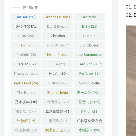
01. 
热门标签
02. 
AKB48
(20)
Andris Nelsons
Animelo
(22)
Summer Live
BABYMETAL
BanG Dream!
BiSH
(21)
(34)
(22)
(48)
C-ute
(20)
Christian
Claudio
Thielemann
(36)
Abbado
(25)
Daniel
DIR EN GREY
Eric Clapton
Barenboim
(37)
(27)
(27)
fripSide
(28)
Hello! Project
Joe Bonamassa
(58)
(20)
Karajan
(32)
LiSA
(27)
L′Arc～en～Ciel
(41)
Mariss Jansons
May′n
(20)
Perfume
(32)
(25)
Pink Floyd
(24)
SHINee
(22)
Simon Rattle
(43)
The Rolling
Zubin Mehta
モーニング娘。
Stones
(30)
(19)
(27)
乃木坂46
(38)
倖田來未
(23)
初音ミク
(21)
和楽器バンド
威尔第歌剧
(41)
容祖儿
(21)
(25)
张敬轩
(19)
李克勤
(21)
柏林森林音乐会
(22)
椎名林檎
(22)
欧洲音乐会
(32)
水樹奈々
(39)