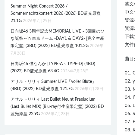
英文名称
Summer Night Concert 2026 /
中文
Sommernachtskonzert 2026 (2026) BD蓝光原盘
资源
21.1G
2026年7月29日
资源规
日向坂46 3周年記念MEMORIAL LIVE～3回目のひ
下载
な誕祭～in 東京ドーム -DAY1 & DAY2- [完全生産
文件体
限定盤] (3BD) (2022) BD蓝光原盘 101.2G
2026年
7月28日
曲目列
日向坂46 僕なんか [TYPE-A～TYPE-D] (4BD)
(2022) BD蓝光原盘 63.4G
2026年7月28日
01. 
02. y
アサルトリリィ Summer LIVE「voller Blute」
(4BD) (2022) BD蓝光原盘 121.7G
2026年7月28日
03. 
04. 
アサルトリリィ Last Bullet Neunt Praeludium
05. L
(Last Bullet MIX) [Blu-ray付生産限定盤] (2022) BD
06. 
蓝光原盘 22.9G
2026年7月28日
07. 
08. K