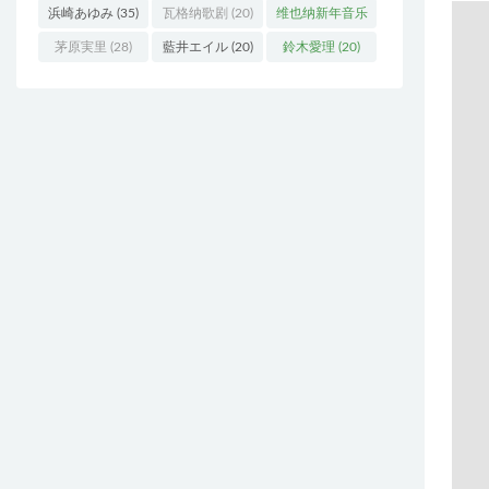
浜崎あゆみ
(35)
瓦格纳歌剧
(20)
维也纳新年音乐
会
(19)
茅原実里
(28)
藍井エイル
(20)
鈴木愛理
(20)