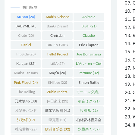
09. 
热门标签
10. 
AKB48
(20)
Andris Nelsons
Animelo
11. 
(22)
Summer Live
BABYMETAL
BanG Dream!
BiSH
(21)
12. R
(34)
(22)
(48)
13. 
C-ute
(20)
Christian
Claudio
14. B
Thielemann
(36)
Abbado
(25)
Daniel
DIR EN GREY
Eric Clapton
15.
Barenboim
(37)
(27)
(27)
fripSide
(28)
Hello! Project
Joe Bonamassa
16. 
(58)
(20)
Karajan
(32)
LiSA
(27)
L′Arc～en～Ciel
17. 
(41)
Mariss Jansons
May′n
(20)
Perfume
(32)
18. 
(25)
Pink Floyd
(24)
SHINee
(22)
Simon Rattle
19. 
(43)
The Rolling
Zubin Mehta
モーニング娘。
20. 
Stones
(30)
(19)
(27)
21. 
乃木坂46
(38)
倖田來未
(23)
初音ミク
(21)
22. I
和楽器バンド
威尔第歌剧
(41)
容祖儿
(21)
23. 
(25)
张敬轩
(19)
李克勤
(21)
柏林森林音乐会
24. I
(22)
椎名林檎
(22)
欧洲音乐会
(32)
水樹奈々
(39)