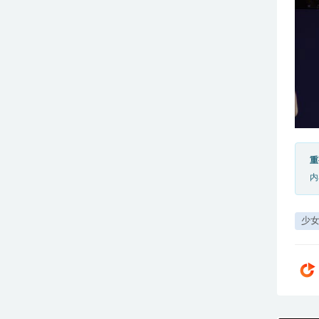
重
内
少