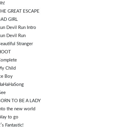
Oh!
THE GREAT ESCAPE
BAD GIRL
un Devil Run Intro
Run Devil Run
eautiful Stranger
 HOOT
Complete
My Child
Ice Boy
HaHaHaSong
Gee
BORN TO BE A LADY
nto the new world
Way to go
t′s Fantastic!