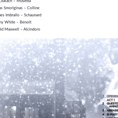
 Dukach – Musetta
s Smoriginas – Colline
es Imbrailo – Schaunard
my White – Benoit
ld Maxwell – Alcindoro