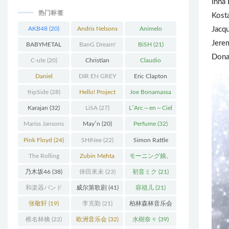
Inna
热门标签
Kosta
AKB48
(20)
Andris Nelsons
Animelo
Jacqu
Jere
(22)
Summer Live
BABYMETAL
BanG Dream!
BiSH
(21)
Dona
(34)
(22)
(48)
C-ute
(20)
Christian
Claudio
Thielemann
(36)
Abbado
(25)
Daniel
DIR EN GREY
Eric Clapton
Barenboim
(37)
(27)
(27)
fripSide
(28)
Hello! Project
Joe Bonamassa
(58)
(20)
Karajan
(32)
LiSA
(27)
L′Arc～en～Ciel
(41)
Mariss Jansons
May′n
(20)
Perfume
(32)
(25)
Pink Floyd
(24)
SHINee
(22)
Simon Rattle
(43)
The Rolling
Zubin Mehta
モーニング娘。
Stones
(30)
(19)
(27)
乃木坂46
(38)
倖田來未
(23)
初音ミク
(21)
和楽器バンド
威尔第歌剧
(41)
容祖儿
(21)
(25)
张敬轩
(19)
李克勤
(21)
柏林森林音乐会
(22)
椎名林檎
(22)
欧洲音乐会
(32)
水樹奈々
(39)