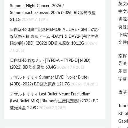
英文名称
Summer Night Concert 2026 /
中文
Sommernachtskonzert 2026 (2026) BD蓝光原盘
资源
21.1G
2026年7月29日
资源规
日向坂46 3周年記念MEMORIAL LIVE～3回目のひ
下载
な誕祭～in 東京ドーム -DAY1 & DAY2- [完全生産
文件体
限定盤] (3BD) (2022) BD蓝光原盘 101.2G
2026年
7月28日
指挥 
日向坂46 僕なんか [TYPE-A～TYPE-D] (4BD)
导演 
(2022) BD蓝光原盘 63.4G
2026年7月28日
乐团 :
アサルトリリィ Summer LIVE「voller Blute」
字幕 : 
(4BD) (2022) BD蓝光原盘 121.7G
2026年7月28日
表演 
アサルトリリィ Last Bullet Neunt Praeludium
(Last Bullet MIX) [Blu-ray付生産限定盤] (2022) BD
Teodo
蓝光原盘 22.9G
2026年7月28日
Khib
Gabri