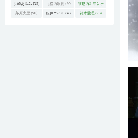
浜崎あゆみ
(35)
瓦格纳歌剧
(20)
维也纳新年音乐
会
(19)
茅原実里
(28)
藍井エイル
(20)
鈴木愛理
(20)