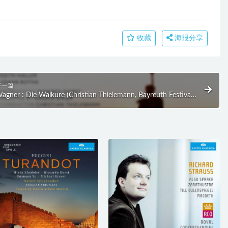
收藏
海报分享
下一篇
agner : Die Walkure (Christian Thielemann, Bayreuth Festival)
2010) BD蓝光原盘 45.1G