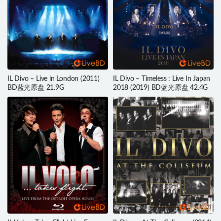
IL Divo – Live in London (2011)
IL Divo – Timeless : Live In Japan
BD蓝光原盘 21.9G
2018 (2019) BD蓝光原盘 42.4G