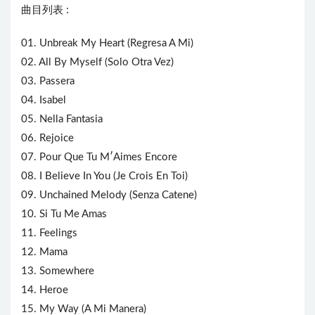
曲目列表 :
01. Unbreak My
Heart
(Regresa A Mi)
02. All By Myself (Solo Otra Vez)
03. Passera
04. Isabel
05. Nella Fantasia
06. Rejoice
07. Pour Que Tu M′Aimes Encore
08. I Believe In You (Je Crois En Toi)
09. Unchained Melody (Senza Catene)
10. Si Tu Me Amas
11. Feelings
12. Mama
13. Somewhere
14. Heroe
15. My Way (A Mi Manera)