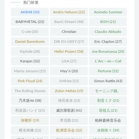
热门标签
AKB48
(20)
Andris Nelsons
(22)
Animelo Summer
Live
(34)
BABYMETAL
(22)
BanG Dream!
(48)
BiSH
(21)
C-ute
(20)
Christian
Claudio Abbado
Thielemann
(36)
(25)
Daniel Barenboim
DIR EN GREY
(27)
Eric Clapton
(27)
(37)
fripSide
(28)
Hello! Project
(58)
Joe Bonamassa
(20)
Karajan
(32)
LiSA
(27)
L′Arc～en～Ciel
(41)
Mariss Jansons
(25)
May′n
(20)
Perfume
(32)
Pink Floyd
(24)
SHINee
(22)
Simon Rattle
(43)
The Rolling Stones
Zubin Mehta
(19)
モーニング娘。
(30)
(27)
乃木坂46
(38)
倖田來未
(23)
初音ミク
(21)
和楽器バンド
(25)
威尔第歌剧
(41)
容祖儿
(21)
张敬轩
(19)
李克勤
(21)
柏林森林音乐会
(22)
椎名林檎
(22)
欧洲音乐会
(32)
水樹奈々
(39)