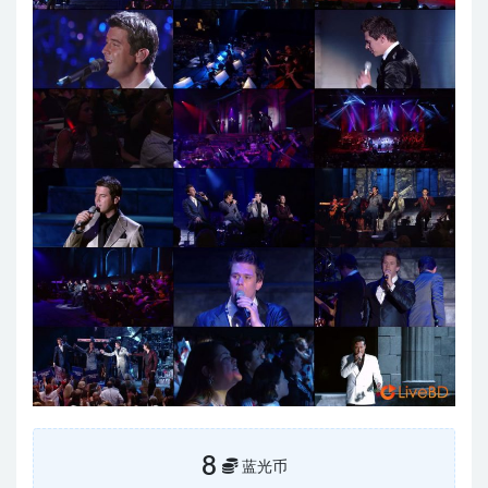
8
蓝光币