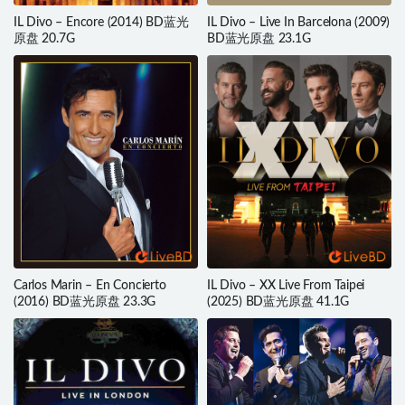
IL Divo – Encore (2014) BD蓝光
IL Divo – Live In Barcelona (2009)
原盘 20.7G
BD蓝光原盘 23.1G
Carlos Marin – En Concierto
IL Divo – XX Live From Taipei
(2016) BD蓝光原盘 23.3G
(2025) BD蓝光原盘 41.1G