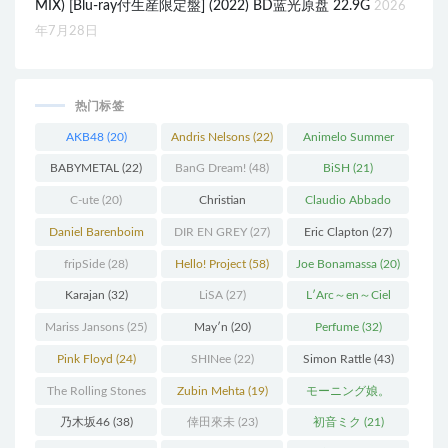
MIX) [Blu-ray付生産限定盤] (2022) BD蓝光原盘 22.9G
2026
年7月28日
热门标签
AKB48
(20)
Andris Nelsons
(22)
Animelo Summer
Live
(34)
BABYMETAL
(22)
BanG Dream!
(48)
BiSH
(21)
C-ute
(20)
Christian
Claudio Abbado
Thielemann
(36)
(25)
Daniel Barenboim
DIR EN GREY
(27)
Eric Clapton
(27)
(37)
fripSide
(28)
Hello! Project
(58)
Joe Bonamassa
(20)
Karajan
(32)
LiSA
(27)
L′Arc～en～Ciel
(41)
Mariss Jansons
(25)
May′n
(20)
Perfume
(32)
Pink Floyd
(24)
SHINee
(22)
Simon Rattle
(43)
The Rolling Stones
Zubin Mehta
(19)
モーニング娘。
(30)
(27)
乃木坂46
(38)
倖田來未
(23)
初音ミク
(21)