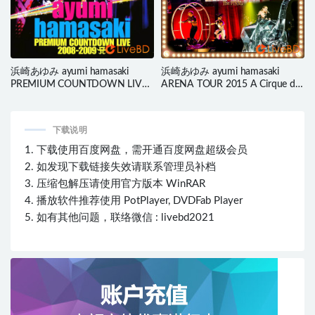
浜崎あゆみ ayumi hamasaki
浜崎あゆみ ayumi hamasaki
PREMIUM COUNTDOWN LIVE
ARENA TOUR 2015 A Cirque de
2008-2009 A (2011) BD蓝光原盘
Minuit～真夜中のサーカス～The
44.8G
FINAL (2015) BD蓝光原盘 37.6G
下载说明
1. 下载使用百度网盘，需开通百度网盘超级会员
2. 如发现下载链接失效请联系管理员补档
3. 压缩包解压请使用官方版本 WinRAR
4. 播放软件推荐使用 PotPlayer, DVDFab Player
5. 如有其他问题，联络微信 : livebd2021