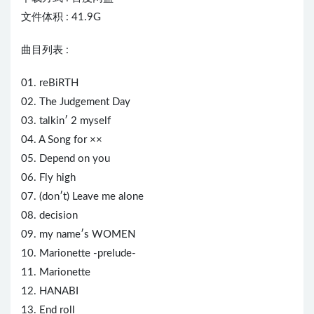
文件体积 : 41.9G
曲目列表 :
01. reBiRTH
02. The Judgement Day
03. talkin′ 2 myself
04. A Song for ××
05. Depend on you
06. Fly high
07. (don′t) Leave me alone
08. decision
09. my name′s WOMEN
10. Marionette -prelude-
11. Marionette
12. HANABI
13. End roll