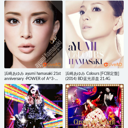
Anniversary (2011) BD蓝光原盘
A～Future Classics～(2011) BD蓝
35.1G
光原盘 39.7G
浜崎あゆみ ayumi hamasaki 21st
浜崎あゆみ Colours [FC限定盤]
anniversary -POWER of A^3-
(2014) BD蓝光原盘 21.4G
(2019) BD蓝光原盘 33.8G