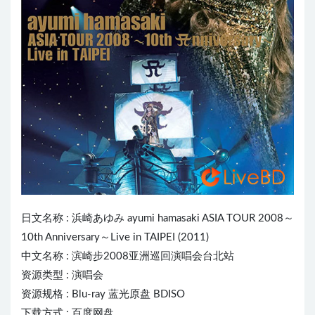
日文名称 :
浜崎あゆみ
ayumi hamasaki
ASIA
TOUR 2008～
10th Anniversary～Live in T
AI
PEI (2011)
中文名称 : 滨崎步2008亚洲巡回演唱会台北站
资源类型 : 演唱会
资源规格 : Blu-ray 蓝光原盘 BDISO
下载方式 : 百度网盘