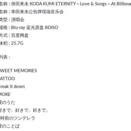
名称 :
倖田來未
KODA KUMI ETERNITY～Love & Songs～At Billboard
名称 : 幸田来未公告牌现场音乐会
类型 : 演唱会
格 : Blu-ray 蓝光原盘 BDISO
方式 : 百度网盘
积 : 25.7G
表 :
 SWEET MEMORIES
TATTOO
Break it down
 MORE
 愛のうた
. 好きで、好きで、好きで。
. 0時前のツンデレラ
 愛のことば