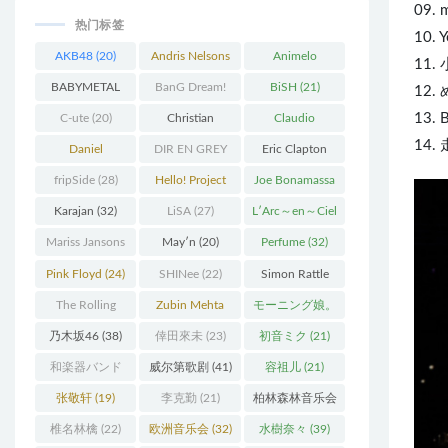
09. 
热门标签
10. Y
AKB48
(20)
Andris Nelsons
Animelo
11
(22)
Summer Live
BABYMETAL
BanG Dream!
BiSH
(21)
12.
(34)
(22)
(48)
13. 
C-ute
(20)
Christian
Claudio
14. 
Thielemann
(36)
Abbado
(25)
Daniel
DIR EN GREY
Eric Clapton
Barenboim
(37)
(27)
(27)
fripSide
(28)
Hello! Project
Joe Bonamassa
(58)
(20)
Karajan
(32)
LiSA
(27)
L′Arc～en～Ciel
(41)
Mariss Jansons
May′n
(20)
Perfume
(32)
(25)
Pink Floyd
(24)
SHINee
(22)
Simon Rattle
(43)
The Rolling
Zubin Mehta
モーニング娘。
Stones
(30)
(19)
(27)
乃木坂46
(38)
倖田來未
(23)
初音ミク
(21)
和楽器バンド
威尔第歌剧
(41)
容祖儿
(21)
(25)
张敬轩
(19)
李克勤
(21)
柏林森林音乐会
(22)
椎名林檎
(22)
欧洲音乐会
(32)
水樹奈々
(39)