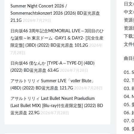
日文
Summer Night Concert 2026 /
中文
Sommernachtskonzert 2026 (2026) BD蓝光原盘
资源
21.1G
2026年7月29日
资源规
日向坂46 3周年記念MEMORIAL LIVE～3回目のひ
下载
な誕祭～in 東京ドーム -DAY1 & DAY2- [完全生産
文件体
限定盤] (3BD) (2022) BD蓝光原盘 101.2G
2026年
7月28日
曲目列
日向坂46 僕なんか [TYPE-A～TYPE-D] (4BD)
(2022) BD蓝光原盘 63.4G
2026年7月28日
01.
02. 
アサルトリリィ Summer LIVE「voller Blute」
(4BD) (2022) BD蓝光原盘 121.7G
2026年7月28日
03. 
04.
アサルトリリィ Last Bullet Neunt Praeludium
05.
(Last Bullet MIX) [Blu-ray付生産限定盤] (2022) BD
06
蓝光原盘 22.9G
2026年7月28日
07
08.