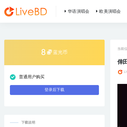
华语演唱会
欧美演唱会
全部
当前
8
蓝光币
倖田來
L
普通用户购买
登录后下载
下载说明