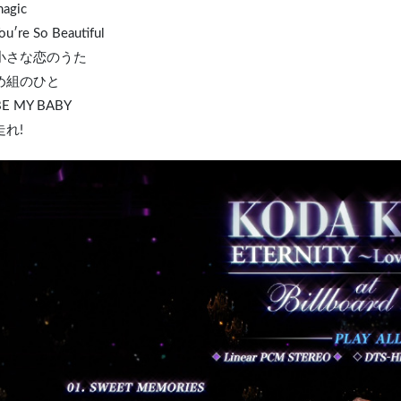
magic
ou′re So Beautiful
. 小さな恋のうた
 め組のひと
BE MY BABY
走れ!