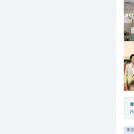
重
内
東