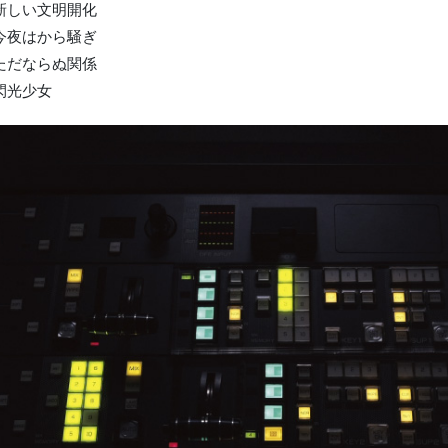
. 新しい文明開化
. 今夜はから騒ぎ
. ただならぬ関係
 閃光少女