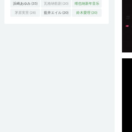
浜崎あゆみ
(35)
瓦格纳歌剧
(20)
维也纳新年音乐
会
(19)
茅原実里
(28)
藍井エイル
(20)
鈴木愛理
(20)