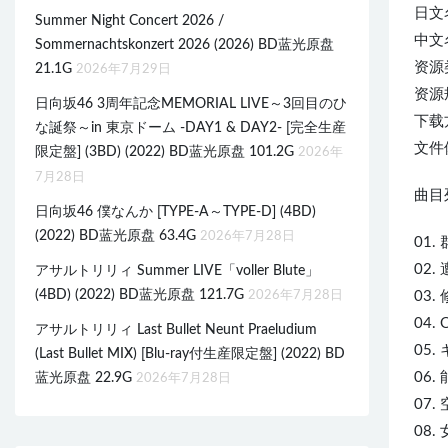
日文
Summer Night Concert 2026 /
中文名
Sommernachtskonzert 2026 (2026) BD蓝光原盘
资源类
21.1G
2026年7月29日
资源规
日向坂46 3周年記念MEMORIAL LIVE～3回目のひ
下载
な誕祭～in 東京ドーム -DAY1 & DAY2- [完全生産
文件体
限定盤] (3BD) (2022) BD蓝光原盘 101.2G
2026年
7月28日
曲目列
日向坂46 僕なんか [TYPE-A～TYPE-D] (4BD)
(2022) BD蓝光原盘 63.4G
2026年7月28日
01.
02.
アサルトリリィ Summer LIVE「voller Blute」
(4BD) (2022) BD蓝光原盘 121.7G
2026年7月28日
03.
04. 
アサルトリリィ Last Bullet Neunt Praeludium
05
(Last Bullet MIX) [Blu-ray付生産限定盤] (2022) BD
06
蓝光原盘 22.9G
2026年7月28日
07
08