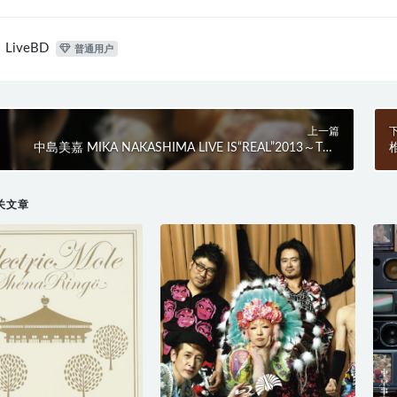
LiveBD
普通用户
上一篇
中島美嘉 MIKA NAKASHIMA LIVE IS“REAL”2013～THE
椎
LETTER あなたに伝えたくて～(2013) BD蓝光原盘 42.4G
关文章