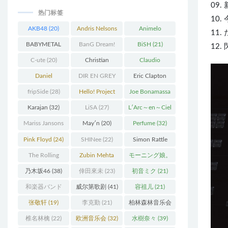
09
热门标签
10
AKB48
(20)
Andris Nelsons
Animelo
11
(22)
Summer Live
BABYMETAL
BanG Dream!
BiSH
(21)
12.
(34)
(22)
(48)
C-ute
(20)
Christian
Claudio
Thielemann
(36)
Abbado
(25)
Daniel
DIR EN GREY
Eric Clapton
Barenboim
(37)
(27)
(27)
fripSide
(28)
Hello! Project
Joe Bonamassa
(58)
(20)
Karajan
(32)
LiSA
(27)
L′Arc～en～Ciel
(41)
Mariss Jansons
May′n
(20)
Perfume
(32)
(25)
Pink Floyd
(24)
SHINee
(22)
Simon Rattle
(43)
The Rolling
Zubin Mehta
モーニング娘。
Stones
(30)
(19)
(27)
乃木坂46
(38)
倖田來未
(23)
初音ミク
(21)
和楽器バンド
威尔第歌剧
(41)
容祖儿
(21)
(25)
张敬轩
(19)
李克勤
(21)
柏林森林音乐会
(22)
椎名林檎
(22)
欧洲音乐会
(32)
水樹奈々
(39)