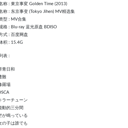
名称 :
東京事変
Golden Time (2013)
称 : 东京事变 (Tokyo Jihen) MV精选集
型 : MV合集
格 : Blu-ray 蓝光原盘 BDISO
方式 : 百度网盘
积 : 15.4G
表 :
 群青日和
 遭難
 修羅場
OSCA
. キラーチューン
. 能動的三分間
. 空が鳴っている
. 女の子は誰でも