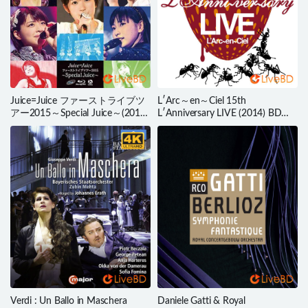
Juice=Juice ファーストライブツ
L′Arc～en～Ciel 15th
アー2015～Special Juice～(2015)
L′Anniversary LIVE (2014) BD蓝
BD蓝光原盘 22.2G
光原盘 44.8G
Verdi : Un Ballo in Maschera
Daniele Gatti & Royal