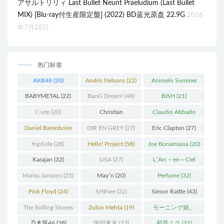
アサルトリリィ Last Bullet Neunt Praeludium (Last Bullet
MIX) [Blu-ray付生産限定盤] (2022) BD蓝光原盘 22.9G
2026
年7月28日
热门标签
AKB48
(20)
Andris Nelsons
(22)
Animelo Summer
Live
(34)
BABYMETAL
(22)
BanG Dream!
(48)
BiSH
(21)
C-ute
(20)
Christian
Claudio Abbado
Thielemann
(36)
(25)
Daniel Barenboim
DIR EN GREY
(27)
Eric Clapton
(27)
(37)
fripSide
(28)
Hello! Project
(58)
Joe Bonamassa
(20)
Karajan
(32)
LiSA
(27)
L′Arc～en～Ciel
(41)
Mariss Jansons
(25)
May′n
(20)
Perfume
(32)
Pink Floyd
(24)
SHINee
(22)
Simon Rattle
(43)
The Rolling Stones
Zubin Mehta
(19)
モーニング娘。
(30)
(27)
乃木坂46
(38)
倖田來未
(23)
初音ミク
(21)