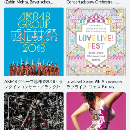
(Zubin Mehta, Bayerisches
Concertgebouw Orchestra –
Staatsorchester) (2018) 4K蓝光原
Berlioz Symphonie Fantastique
盘 36.8G
(2016) BD蓝光原盘 23.2G
AKB48 グループ感謝祭2018～ラ
LoveLive! Series 9th Anniversary
ンクインコンサート／ランク外
ラブライブ! フェス Blu-ray
コンサート～(5BD) (2019) BD蓝
Memorial BOX (4BD) (2020) BD
光原盘 162.2G
蓝光原盘 142.8G