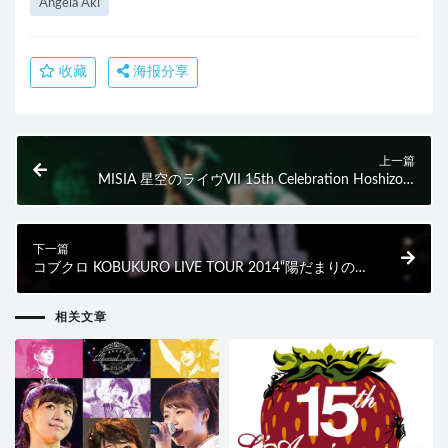
Angela Aki
收藏
海报分享
上一篇
MISIA 星空のライヴVII 15th Celebration Hoshizora
Symphony Orchestra (2014) BD蓝光原盘 40.8G
下一篇
コブクロ KOBUKURO LIVE TOUR 2014“陽だまりの
道”FINAL at 京セラドーム大阪 (2014) BD蓝光原盘
42.1G
相关文章