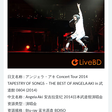
日文名称 : アンジェラ・アキ Concert Tour 2014
TAPESTRY OF SONGS – THE BEST OF ANGELA AKI in 武
道館 0804 (2014)
中文名称 :
Angela Aki
安吉拉亚纪 2014日本武道馆演唱会
资源类型 : 演唱会
资源规格 : Blu-ray 蓝光原盘 BDISO