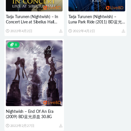
Tarja Turunen (Nightwish) – In
Tarja Turunen (Nightwish) –
Concert Live at Sibelius Hall
Luna Park Ride (2011) BD蓝光
(2011) BD蓝光原盘 15.7G
原盘 33.2G
2022年4月2日
2022年4月2日
8
Nightwish – End Of An Era
(2009) BD蓝光原盘 30.8G
2022年2月27日