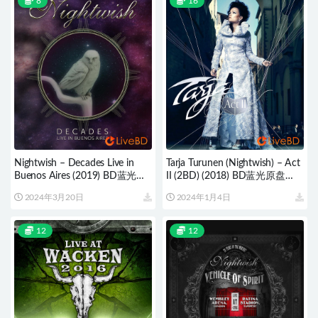
8
16
Nightwish – Decades Live in
Tarja Turunen (Nightwish) – Act
Buenos Aires (2019) BD蓝光原
II (2BD) (2018) BD蓝光原盘
盘 22.9G
72.1G
2024年3月20日
2024年1月4日
12
12