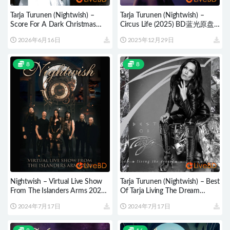
Tarja Turunen (Nightwish) –
Tarja Turunen (Nightwish) –
Score For A Dark Christmas
Circus Life (2025) BD蓝光原盘
(2025) BD蓝光原盘 39.7G
23.4G
2026年6月16日
2025年12月29日
8
8
Nightwish – Virtual Live Show
Tarja Turunen (Nightwish) – Best
From The Islanders Arms 2021
Of Tarja Living The Dream
(2022) BD蓝光原盘 20.7G
(2022) BD蓝光原盘 40.1G
2024年7月17日
2024年7月17日