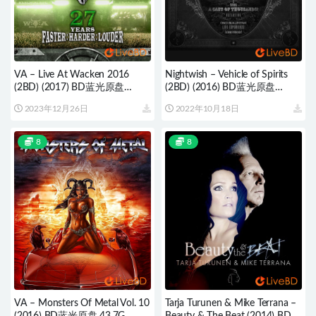
VA – Live At Wacken 2016
Nightwish – Vehicle of Spirits
(2BD) (2017) BD蓝光原盘
(2BD) (2016) BD蓝光原盘
45.6G
65.1G
2023年12月26日
2022年10月18日
8
8
VA – Monsters Of Metal Vol. 10
Tarja Turunen & Mike Terrana –