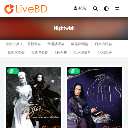
登录
全部
Nightwish
全部分类
最新发布
华语演唱会
欧美演唱会
日本演唱会
韩国演唱会
古典与歌剧
MV合集
音乐纪录片
4K演唱会
8
8