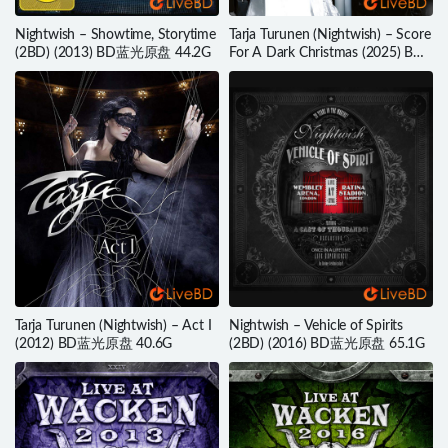
Nightwish – Showtime, Storytime
Tarja Turunen (Nightwish) – Score
(2BD) (2013) BD蓝光原盘 44.2G
For A Dark Christmas (2025) BD
蓝光原盘 39.7G
Tarja Turunen (Nightwish) – Act I
Nightwish – Vehicle of Spirits
(2012) BD蓝光原盘 40.6G
(2BD) (2016) BD蓝光原盘 65.1G