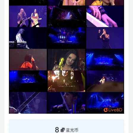
8
蓝光币