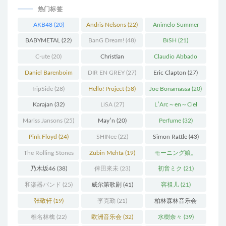
热门标签
AKB48
(20)
Andris Nelsons
(22)
Animelo Summer
Live
(34)
BABYMETAL
(22)
BanG Dream!
(48)
BiSH
(21)
C-ute
(20)
Christian
Claudio Abbado
Thielemann
(36)
(25)
Daniel Barenboim
DIR EN GREY
(27)
Eric Clapton
(27)
(37)
fripSide
(28)
Hello! Project
(58)
Joe Bonamassa
(20)
Karajan
(32)
LiSA
(27)
L′Arc～en～Ciel
(41)
Mariss Jansons
(25)
May′n
(20)
Perfume
(32)
Pink Floyd
(24)
SHINee
(22)
Simon Rattle
(43)
The Rolling Stones
Zubin Mehta
(19)
モーニング娘。
(30)
(27)
乃木坂46
(38)
倖田來未
(23)
初音ミク
(21)
和楽器バンド
(25)
威尔第歌剧
(41)
容祖儿
(21)
张敬轩
(19)
李克勤
(21)
柏林森林音乐会
(22)
椎名林檎
(22)
欧洲音乐会
(32)
水樹奈々
(39)