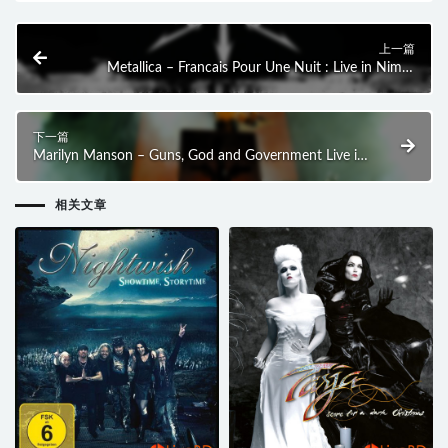
上一篇
Metallica – Francais Pour Une Nuit : Live in Nimes
(2009) BD蓝光原盘 37.1G
下一篇
Marilyn Manson – Guns, God and Government Live in
L.A. (2009) BD蓝光原盘 19.8G
相关文章