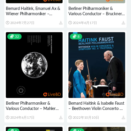
Bernard Haitink, Emanuel Ax &
Berliner Philharmoniker &
Wiener Philharmoniker –
Various Conductor – Bruckner
Beethoven And Bruckner
Symphonien Nos. 1-9 (4BD)
2024年7月27日
2024年6月17日
(2022) BD蓝光原盘 22.2G
(2021) BD蓝光原盘 164.8G
32
8
Berliner Philharmoniker &
Bernard Haitink & Isabelle Faust
Various Conductor – Mahler
– Beethoven Violin Concerto &
Symphonies Nos. 1-10 (4BD)
Symphony No. 6 Pastoral
2024年6月17日
2022年10月10日
(2021) BD蓝光原盘 151.8G
(2016) BD蓝光原盘 20.6G