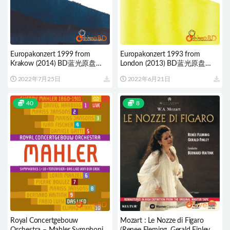
Europakonzert 1999 from
Europakonzert 1993 from
Krakow (2014) BD蓝光原盘
London (2013) BD蓝光原盘
21.6G
20.8G
2022年7月25日
2022年6月21日
40
8
Royal Concertgebouw
Mozart : Le Nozze di Figaro