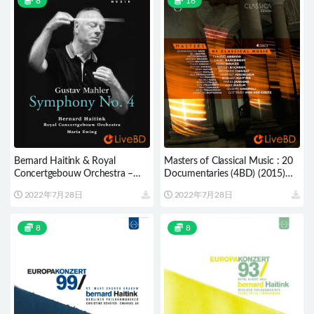
8
16
Bernard Haitink & Royal
Masters of Classical Music : 20
Concertgebouw Orchestra –
Documentaries (4BD) (2015)
Mahler Symphony No. 4 (2015)
BD蓝光原盘 88.5G
2022年7月28日
2022年7月28日
BD蓝光原盘 15.1G
8
8