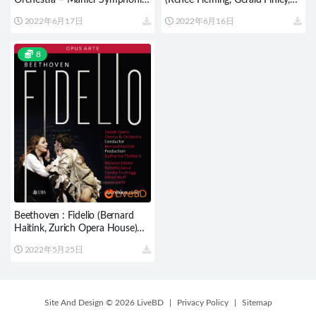
Orchestra – Mahler Symphonies
(Renee Fleming, Gerald Finley,
1-10, Totenfeier, Das Lied von
Bernard Haitink) (2013) BD蓝光
2022年6月17日
2022年6月16日
der Erde (11BD) (2013) BD蓝光
原盘 22.3G
原盘 216.5G
8
Beethoven : Fidelio (Bernard
Haitink, Zurich Opera House)
(2010) BD蓝光原盘 40.8G
2022年5月25日
Site And Design © 2026 LiveBD
|
Privacy Policy
|
Sitemap