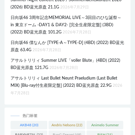
Summer Night Concert 2026 / Sommernachtskonzert 2026
(2026) BD蓝光原盘 21.1G
2026年7月29日
日向坂46 3周年記念MEMORIAL LIVE～3回目のひな誕祭～
in 東京ドーム -DAY1 & DAY2- [完全生産限定盤] (3BD)
(2022) BD蓝光原盘 101.2G
2026年7月28日
日向坂46 僕なんか [TYPE-A～TYPE-D] (4BD) (2022) BD蓝光
原盘 63.4G
2026年7月28日
アサルトリリィ Summer LIVE「voller Blute」(4BD) (2022)
BD蓝光原盘 121.7G
2026年7月28日
アサルトリリィ Last Bullet Neunt Praeludium (Last Bullet
MIX) [Blu-ray付生産限定盤] (2022) BD蓝光原盘 22.9G
2026
年7月28日
热门标签
AKB48
(20)
Andris Nelsons
(22)
Animelo Summer
Live
(34)
BABYMETAL
(22)
BanG Dream!
(48)
BiSH
(21)