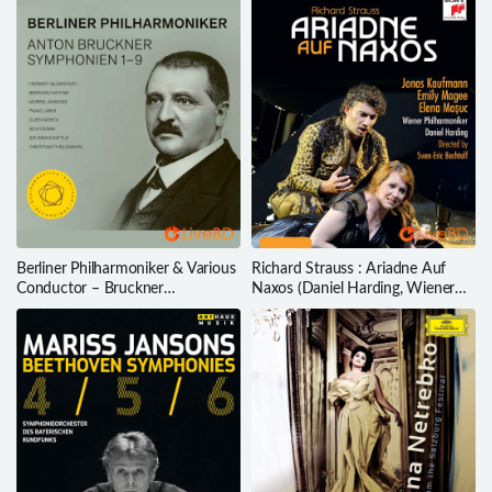
BD蓝光原盘 15.1G
BD蓝光原盘 20.6G
Berliner Philharmoniker & Various
Richard Strauss : Ariadne Auf
Conductor – Bruckner
Naxos (Daniel Harding, Wiener
Symphonien Nos. 1-9 (4BD)
Philharmoniker) (2014) (2014) BD
(2021) BD蓝光原盘 164.8G
蓝光原盘 42.4G