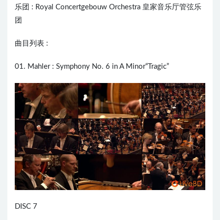
乐团 : Royal Concertgebouw Orchestra 皇家音乐厅管弦乐
团
曲目列表 :
01. Mahler : Symphony No. 6 in A Minor“Tragic”
DISC 7