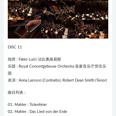
DISC 11
指挥 :
Fabio Luisi
法比奥路易斯
乐团 : Royal Concertgebouw Orchestra 皇家音乐厅管弦乐
团
表演 : Anna Larsson (Contralto), Robert Dean Smith (Tenor)
曲目列表 :
01. Mahler : Totenfeier
02. Mahler : Das Lied von der Erde