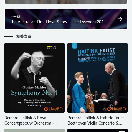
(2013) BD蓝光原盘 39.4G
下一篇
The Australian Pink Floyd Show – The Essence (2013)
BD蓝光原盘 23.2G
相关文章
Bernard Haitink & Royal
Bernard Haitink & Isabelle Faust –
Concertgebouw Orchestra –
Beethoven Violin Concerto &
Mahler Symphony No. 4 (2015)
Symphony No. 6 Pastoral (2016)