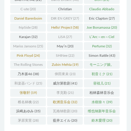
C-ute
(20)
Christian
Claudio Abbado
Thielemann
(36)
(25)
Daniel Barenboim
DIR EN GREY
(27)
Eric Clapton
(27)
(37)
fripSide
(28)
Hello! Project
(58)
Joe Bonamassa
(20)
Karajan
(32)
LiSA
(27)
L′Arc～en～Ciel
(41)
Mariss Jansons
(25)
May′n
(20)
Perfume
(32)
Pink Floyd
(24)
SHINee
(22)
Simon Rattle
(43)
The Rolling Stones
Zubin Mehta
(19)
モーニング娘。
(30)
(27)
乃木坂46
(38)
倖田來未
(23)
初音ミク
(21)
和楽器バンド
(25)
威尔第歌剧
(41)
容祖儿
(21)
张敬轩
(19)
李克勤
(21)
柏林森林音乐会
(22)
椎名林檎
(22)
欧洲音乐会
(32)
水樹奈々
(39)
浜崎あゆみ
(35)
瓦格纳歌剧
(20)
维也纳新年音乐会
(19)
茅原実里
(28)
藍井エイル
(20)
鈴木愛理
(20)