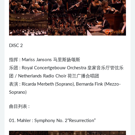
DISC 2
指挥 :
Mariss Jansons
马里斯扬颂斯
乐团 : Royal Concertgebouw Orchestra 皇家音乐厅管弦乐
团 / Netherlands Radio Choir 荷兰广播合唱团
表演 : Ricarda Merbeth (Soprano), Bernarda Fink (Mezzo-
Soprano)
曲目列表 :
01. Mahler : Symphony No. 2“Resurrection”