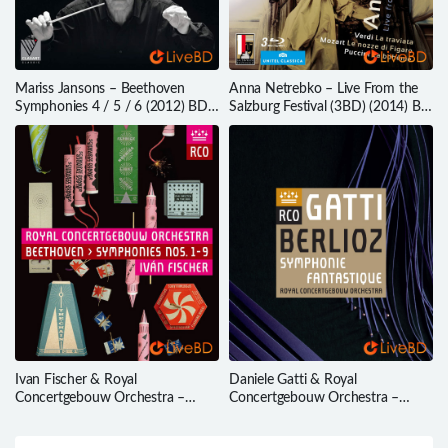
Mariss Jansons – Beethoven
Anna Netrebko – Live From the
Symphonies 4 / 5 / 6 (2012) BD
Salzburg Festival (3BD) (2014) BD
蓝光原盘 21.2G
蓝光原盘 110.2G
Ivan Fischer & Royal
Daniele Gatti & Royal
Concertgebouw Orchestra –
Concertgebouw Orchestra –
Beethoven Symphonies Nos. 1-9
Berlioz Symphonie Fantastique
(3BD) (2015) BD蓝光原盘 101.5G
(2016) BD蓝光原盘 23.2G