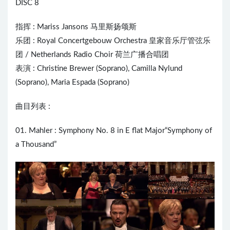
DISC 8
指挥 : Mariss Jansons 马里斯扬颂斯
乐团 : Royal Concertgebouw Orchestra 皇家音乐厅管弦乐
团 / Netherlands Radio Choir 荷兰广播合唱团
表演 : Christine Brewer (Soprano), Camilla Nylund
(Soprano), Maria Espada (Soprano)
曲目列表 :
01. Mahler : Symphony No. 8 in E flat Major“Symphony of
a Thousand”