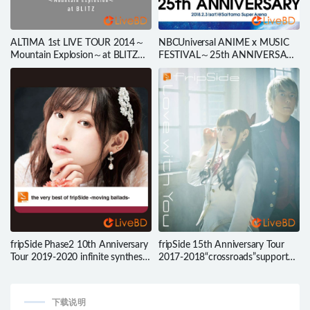
ALTIMA 1st LIVE TOUR 2014～
NBCUniversal ANIME x MUSIC
Mountain Explosion～at BLITZ
FESTIVAL～25th ANNIVERSARY
(2014) BD蓝光原盘 21.7G
～(2018) BD蓝光原盘 46.1G
fripSide Phase2 10th Anniversary
fripSide 15th Anniversary Tour
Tour 2019-2020 infinite synthesis
2017-2018“crossroads”supported
5 後半 (2020) BD蓝光原盘 23.1G
by animelo mix day2 (2018) BD蓝
光原盘 43.9G
下载说明