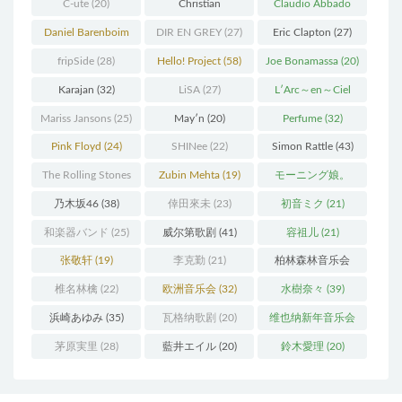
C-ute
(20)
Christian
Claudio Abbado
Thielemann
(36)
(25)
Daniel Barenboim
DIR EN GREY
(27)
Eric Clapton
(27)
(37)
fripSide
(28)
Hello! Project
(58)
Joe Bonamassa
(20)
Karajan
(32)
LiSA
(27)
L′Arc～en～Ciel
(41)
Mariss Jansons
(25)
May′n
(20)
Perfume
(32)
Pink Floyd
(24)
SHINee
(22)
Simon Rattle
(43)
The Rolling Stones
Zubin Mehta
(19)
モーニング娘。
(30)
(27)
乃木坂46
(38)
倖田來未
(23)
初音ミク
(21)
和楽器バンド
(25)
威尔第歌剧
(41)
容祖儿
(21)
张敬轩
(19)
李克勤
(21)
柏林森林音乐会
(22)
椎名林檎
(22)
欧洲音乐会
(32)
水樹奈々
(39)
浜崎あゆみ
(35)
瓦格纳歌剧
(20)
维也纳新年音乐会
(19)
茅原実里
(28)
藍井エイル
(20)
鈴木愛理
(20)