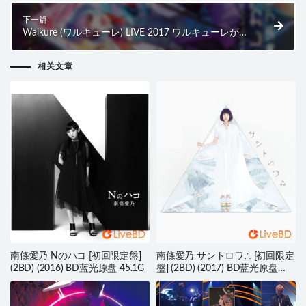
下一篇
Walkure (ワルキューレ) LIVE 2017 ワルキューレがと
まらない at 横浜アリーナ (2017) BD蓝光原盘 43.1G
相关文章
南條愛乃 Nのハコ [初回限定盤]
南條愛乃 サントロワ∴ [初回限定
(2BD) (2016) BD蓝光原盘 45.1G
盤] (2BD) (2017) BD蓝光原盘
61.1G