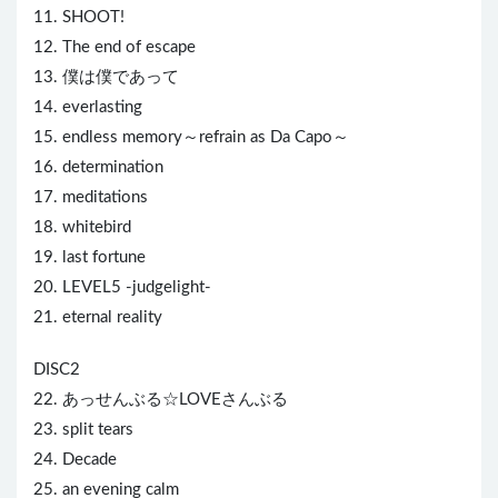
11. SHOOT!
12. The end of escape
13. 僕は僕であって
14. everlasting
15. endless memory～refrain as Da Capo～
16. determination
17. meditations
18. whitebird
19. last fortune
20. LEVEL5 -judgelight-
21. eternal reality
DISC2
22. あっせんぶる☆LOVEさんぶる
23. split tears
24. Decade
25. an evening calm