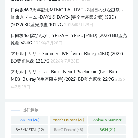
日向坂46 3周年記念MEMORIAL LIVE～3回目のひな誕祭～
in 東京ドーム -DAY1 & DAY2- [完全生産限定盤] (3BD)
(2022) BD蓝光原盘 101.2G
2026年7月28日
日向坂46 僕なんか [TYPE-A～TYPE-D] (4BD) (2022) BD蓝光
原盘 63.4G
2026年7月28日
アサルトリリィ Summer LIVE「voller Blute」(4BD) (2022)
BD蓝光原盘 121.7G
2026年7月28日
アサルトリリィ Last Bullet Neunt Praeludium (Last Bullet
MIX) [Blu-ray付生産限定盤] (2022) BD蓝光原盘 22.9G
2026
年7月28日
热门标签
AKB48
(20)
Andris Nelsons
(22)
Animelo Summer
Live
(34)
BABYMETAL
(22)
BanG Dream!
(48)
BiSH
(21)