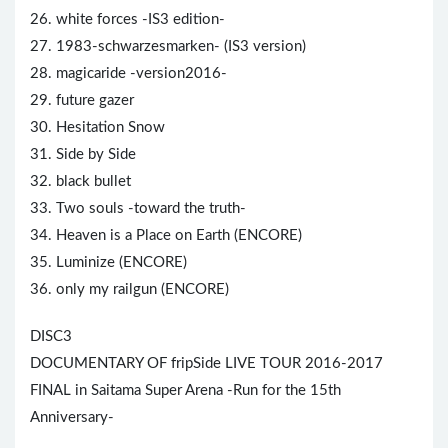
26. white forces -IS3 edition-
27. 1983-schwarzesmarken- (IS3 version)
28. magicaride -version2016-
29. future gazer
30. Hesitation Snow
31. Side by Side
32. black bullet
33. Two souls -toward the truth-
34. Heaven is a Place on Earth (ENCORE)
35. Luminize (ENCORE)
36. only my railgun (ENCORE)
DISC3
DOCUMENTARY OF fripSide LIVE TOUR 2016-2017
FINAL in Saitama Super Arena -Run for the 15th
Anniversary-