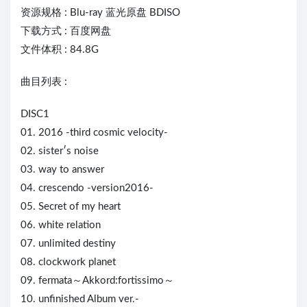
资源规格 : Blu-ray 蓝光原盘 BDISO
下载方式 : 百度网盘
文件体积 : 84.8G
曲目列表 :
DISC1
01. 2016 -third cosmic velocity-
02. sister′s noise
03. way to answer
04. crescendo -version2016-
05. Secret of my heart
06. white relation
07. unlimited destiny
08. clockwork planet
09. fermata～Akkord:fortissimo～
10. unfinished Album ver.-