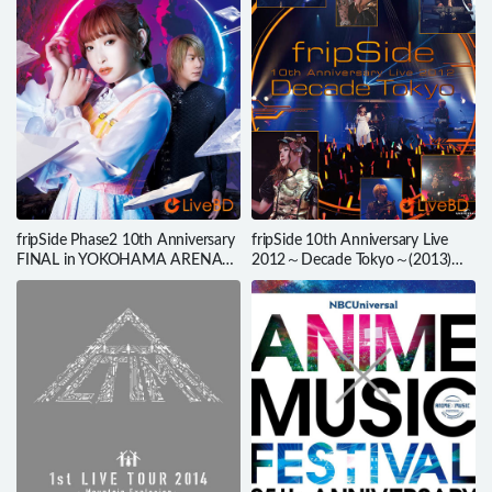
fripSide Phase2 10th Anniversary
fripSide 10th Anniversary Live
FINAL in YOKOHAMA ARENA
2012～Decade Tokyo～(2013)
(2022) BD蓝光原盘 30.1G
BD蓝光原盘 40.5G