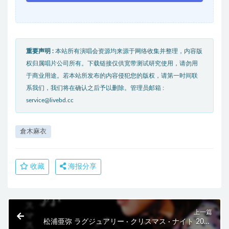
重要声明 :
本站所有演唱会资源均来源于网络收集并整理，内容版
权归属唱片公司所有。下载链接仅供宽带测试研究使用，请勿用
于商业用途。若本站所发布的内容侵犯您的版权，请第一时间联
系我们，我们将在确认之后予以删除。管理员邮箱 :
service@livebd.cc
倉木麻衣
收藏
海报分享
上一篇
松浦亜弥 ラグジュアリー · クリスマス · ナイト 2013