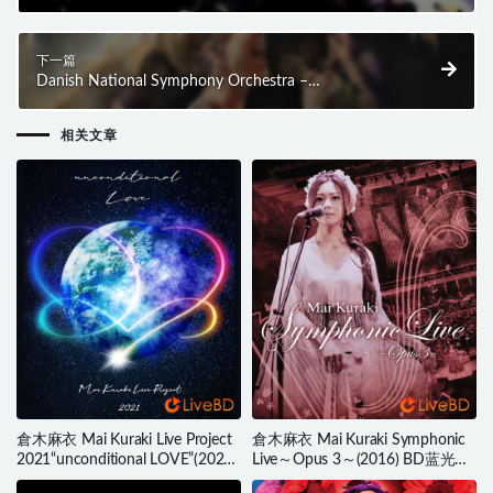
at COTTON CLUB (2015) BD蓝光原盘 21.6G
下一篇
Danish National Symphony Orchestra –
Galaxymphony The Final Odyssey (2025) BD蓝光原盘
23.1G
相关文章
倉木麻衣 Mai Kuraki Live Project
倉木麻衣 Mai Kuraki Symphonic
2021“unconditional LOVE”(2022)
Live～Opus 3～(2016) BD蓝光原
BD蓝光原盘 45.1G
盘 38.5G