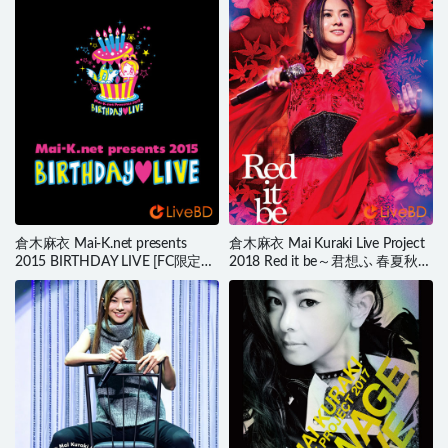
倉木麻衣 Mai-K.net presents
倉木麻衣 Mai Kuraki Live Project
2015 BIRTHDAY LIVE [FC限定盤]
2018 Red it be～君想ふ 春夏秋冬
(2016) BD蓝光原盘 38.6G
～(2BD) (2019) BD蓝光原盘
65.8G