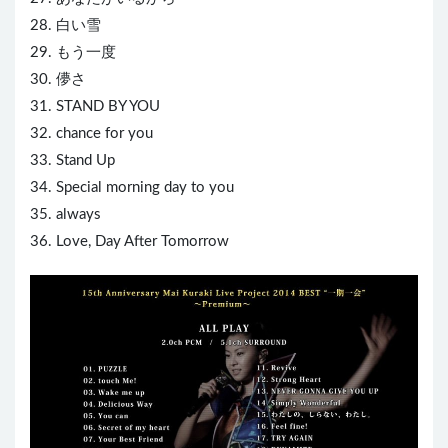
28. 白い雪
29. もう一度
30. 儚さ
31. STAND BY YOU
32. chance for you
33. Stand Up
34. Special morning day to you
35. always
36. Love, Day After Tomorrow