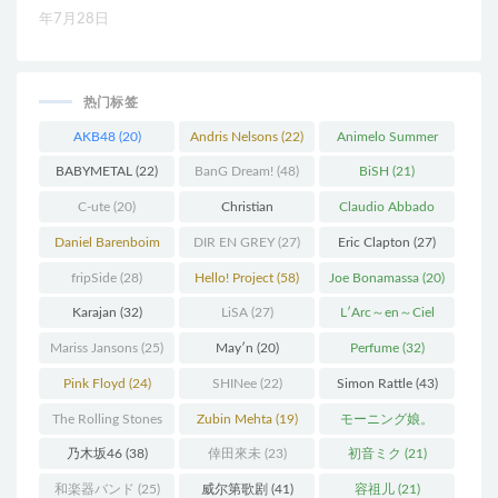
年7月28日
热门标签
AKB48
(20)
Andris Nelsons
(22)
Animelo Summer
Live
(34)
BABYMETAL
(22)
BanG Dream!
(48)
BiSH
(21)
C-ute
(20)
Christian
Claudio Abbado
Thielemann
(36)
(25)
Daniel Barenboim
DIR EN GREY
(27)
Eric Clapton
(27)
(37)
fripSide
(28)
Hello! Project
(58)
Joe Bonamassa
(20)
Karajan
(32)
LiSA
(27)
L′Arc～en～Ciel
(41)
Mariss Jansons
(25)
May′n
(20)
Perfume
(32)
Pink Floyd
(24)
SHINee
(22)
Simon Rattle
(43)
The Rolling Stones
Zubin Mehta
(19)
モーニング娘。
(30)
(27)
乃木坂46
(38)
倖田來未
(23)
初音ミク
(21)
和楽器バンド
(25)
威尔第歌剧
(41)
容祖儿
(21)