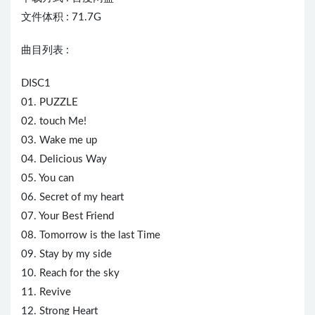
文件体积 : 71.7G
曲目列表 :
DISC1
01. PUZZLE
02. touch Me!
03. Wake me up
04. Delicious Way
05. You can
06. Secret of my heart
07. Your Best Friend
08. Tomorrow is the last Time
09. Stay by my side
10. Reach for the sky
11. Revive
12. Strong
Heart