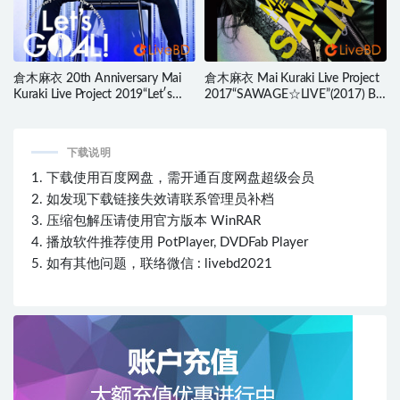
倉木麻衣 20th Anniversary Mai
倉木麻衣 Mai Kuraki Live Project
Kuraki Live Project 2019“Let′s
2017“SAWAGE☆LIVE”(2017) BD
GOAL!～薔薇色の人生～”(2020)
蓝光原盘 43.7G
BD蓝光原盘 42.6G
下载说明
1. 下载使用百度网盘，需开通百度网盘超级会员
2. 如发现下载链接失效请联系管理员补档
3. 压缩包解压请使用官方版本 WinRAR
4. 播放软件推荐使用 PotPlayer, DVDFab Player
5. 如有其他问题，联络微信 : livebd2021