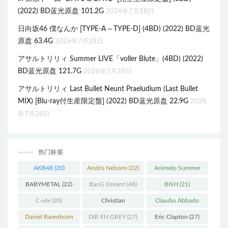
(2022) BD蓝光原盘 101.2G
2026年7月28日
日向坂46 僕なんか [TYPE-A～TYPE-D] (4BD) (2022) BD蓝光
原盘 63.4G
2026年7月28日
アサルトリリィ Summer LIVE「voller Blute」(4BD) (2022)
BD蓝光原盘 121.7G
2026年7月28日
アサルトリリィ Last Bullet Neunt Praeludium (Last Bullet
MIX) [Blu-ray付生産限定盤] (2022) BD蓝光原盘 22.9G
2026
年7月28日
热门标签
AKB48
(20)
Andris Nelsons
(22)
Animelo Summer
Live
(34)
BABYMETAL
(22)
BanG Dream!
(48)
BiSH
(21)
C-ute
(20)
Christian
Claudio Abbado
Thielemann
(36)
(25)
Daniel Barenboim
DIR EN GREY
(27)
Eric Clapton
(27)