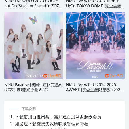
NiziU Live with U 2023“COCO!
NiziU Live with U 2022“Burn it
nut Fes.”Stadium Special in ZOZO
Up”in TOKYO DOME [完全生産
Marine Stadium [完全生産限定盤]
限定盤] (2BD) (2023) BD蓝光原
(2BD) (2024) BD蓝光原盘 90.8G
盘 80.1G
NiziU Paradise [初回生産限定盤A]
NiziU Live with U 2024-2025
(2023) BD蓝光原盘 6.8G
AWAKE [完全生産限定盤] (2025)
BD蓝光原盘 62.7G
下载说明
1. 下载使用百度网盘，需开通百度网盘超级会员
2. 如发现下载链接失效请联系管理员补档