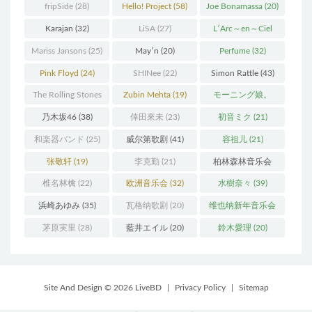
(37)
fripSide
(28)
Hello! Project
(58)
Joe Bonamassa
(20)
Karajan
(32)
LiSA
(27)
L′Arc～en～Ciel
(41)
Mariss Jansons
(25)
May′n
(20)
Perfume
(32)
Pink Floyd
(24)
SHINee
(22)
Simon Rattle
(43)
The Rolling Stones
Zubin Mehta
(19)
モーニング娘。
(30)
(27)
乃木坂46
(38)
倖田來未
(23)
初音ミク
(21)
和楽器バンド
(25)
威尔第歌剧
(41)
容祖儿
(21)
张敬轩
(19)
李克勤
(21)
柏林森林音乐会
(22)
椎名林檎
(22)
欧洲音乐会
(32)
水樹奈々
(39)
浜崎あゆみ
(35)
瓦格纳歌剧
(20)
维也纳新年音乐会
(19)
茅原実里
(28)
藍井エイル
(20)
鈴木愛理
(20)
Site And Design © 2026 LiveBD
|
Privacy Policy
|
Sitemap