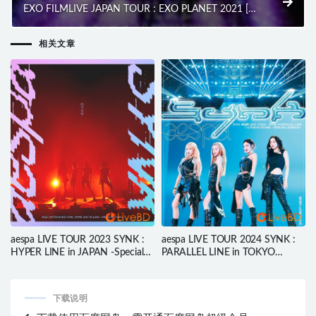
EXO FILMLIVE JAPAN TOUR : EXO PLANET 2021 [初
回生産限定盤] (3BD) (2022) BD蓝光原盘 95.5G
相关文章
aespa LIVE TOUR 2023 SYNK :
aespa LIVE TOUR 2024 SYNK :
HYPER LINE in JAPAN -Special
PARALLEL LINE in TOKYO
Edition- (2BD) (2023) BD蓝光原
DOME -Special Edition- (2025)
盘 89.2G
BD蓝光原盘 45.6G
下载说明