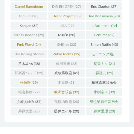
Thielemann
(36)
(25)
Daniel Barenboim
DIR EN GREY
(27)
Eric Clapton
(27)
(37)
fripSide
(28)
Hello! Project
(58)
Joe Bonamassa
(20)
Karajan
(32)
LiSA
(27)
L′Arc～en～Ciel
(41)
Mariss Jansons
(25)
May′n
(20)
Perfume
(32)
Pink Floyd
(24)
SHINee
(22)
Simon Rattle
(43)
The Rolling Stones
Zubin Mehta
(19)
モーニング娘。
(30)
(27)
乃木坂46
(38)
倖田來未
(23)
初音ミク
(21)
和楽器バンド
(25)
威尔第歌剧
(41)
容祖儿
(21)
张敬轩
(19)
李克勤
(21)
柏林森林音乐会
(22)
椎名林檎
(22)
欧洲音乐会
(32)
水樹奈々
(39)
浜崎あゆみ
(35)
瓦格纳歌剧
(20)
维也纳新年音乐会
(19)
茅原実里
(28)
藍井エイル
(20)
鈴木愛理
(20)