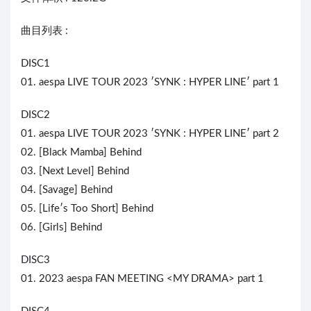
曲目列表 :
DISC1
01. aespa L
IVE
TOUR 2023 ′SYNK : HYPER LINE′ part 1
DISC2
01. aespa LIVE TOUR 2023 ′SYNK : HYPER LINE′ part 2
02. [Black Mamba] Behind
03. [Next Level] Behind
04. [Savage] Behind
05. [Life′s Too Short] Behind
06. [Girls] Behind
DISC3
01. 2023 aespa FAN MEETING <MY DRAMA> part 1