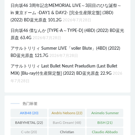
日向坂46 3周年記念MEMORIAL LIVE～3回目のひな誕祭～
in 東京ドーム -DAY1 & DAY2- [完全生産限定盤] (3BD)
(2022) BD蓝光原盘 101.2G
2026年7月28日
日向坂46 僕なんか [TYPE-A～TYPE-D] (4BD) (2022) BD蓝光
原盘 63.4G
2026年7月28日
アサルトリリィ Summer LIVE「voller Blute」(4BD) (2022)
BD蓝光原盘 121.7G
2026年7月28日
アサルトリリィ Last Bullet Neunt Praeludium (Last Bullet
MIX) [Blu-ray付生産限定盤] (2022) BD蓝光原盘 22.9G
2026
年7月28日
热门标签
AKB48
(20)
Andris Nelsons
(22)
Animelo Summer
Live
(34)
BABYMETAL
(22)
BanG Dream!
(48)
BiSH
(21)
C-ute
(20)
Christian
Claudio Abbado