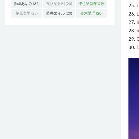
浜崎あゆみ
(35)
瓦格纳歌剧
(20)
维也纳新年音乐
25.
会
(19)
茅原実里
(28)
藍井エイル
(20)
鈴木愛理
(20)
26. L
27. 
28. I
29. 
30. 