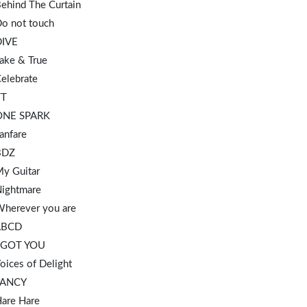
Behind The Curtain
Do not touch
D
IVE
ake & True
elebrate
TT
ONE SPARK
anfare
BDZ
My Guitar
Nightmare
Wherever you are
ABCD
I GOT YOU
oices of Delight
FANCY
Hare Hare