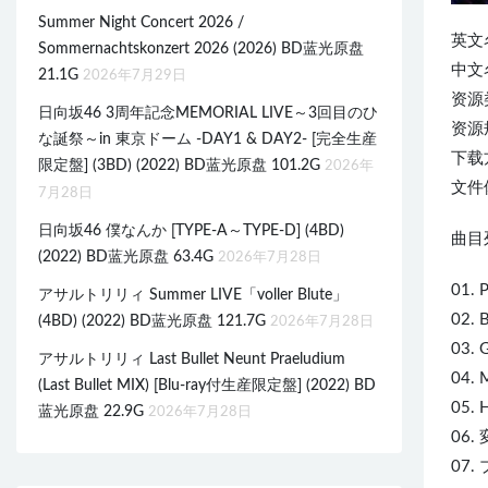
Summer Night Concert 2026 /
英文
Sommernachtskonzert 2026 (2026) BD蓝光原盘
中文
21.1G
2026年7月29日
资源
日向坂46 3周年記念MEMORIAL LIVE～3回目のひ
资源规
な誕祭～in 東京ドーム -DAY1 & DAY2- [完全生産
下载
限定盤] (3BD) (2022) BD蓝光原盘 101.2G
2026年
文件体
7月28日
日向坂46 僕なんか [TYPE-A～TYPE-D] (4BD)
曲目列
(2022) BD蓝光原盘 63.4G
2026年7月28日
01. 
アサルトリリィ Summer LIVE「voller Blute」
02. 
(4BD) (2022) BD蓝光原盘 121.7G
2026年7月28日
03. 
アサルトリリィ Last Bullet Neunt Praeludium
04.
(Last Bullet MIX) [Blu-ray付生産限定盤] (2022) BD
05. H
蓝光原盘 22.9G
2026年7月28日
06
07