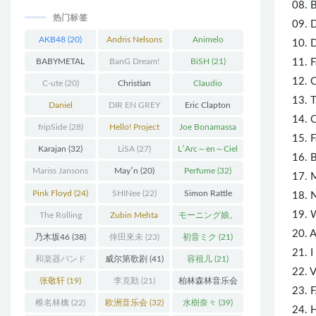
08. 
热门标签
09. 
AKB48
(20)
Andris Nelsons
Animelo
10. 
(22)
Summer Live
BABYMETAL
BanG Dream!
BiSH
(21)
11. F
(34)
12. C
(22)
(48)
C-ute
(20)
Christian
Claudio
13. 
Thielemann
(36)
Abbado
(25)
Daniel
DIR EN GREY
Eric Clapton
14. 
Barenboim
(37)
(27)
(27)
fripSide
(28)
Hello! Project
Joe Bonamassa
15. F
(58)
(20)
Karajan
(32)
LiSA
(27)
L′Arc～en～Ciel
16. 
(41)
Mariss Jansons
May′n
(20)
Perfume
(32)
17. 
(25)
Pink Floyd
(24)
SHINee
(22)
Simon Rattle
18. 
(43)
19. 
The Rolling
Zubin Mehta
モーニング娘。
20. 
Stones
(30)
(19)
(27)
乃木坂46
(38)
倖田來未
(23)
初音ミク
(21)
21. 
和楽器バンド
威尔第歌剧
(41)
容祖儿
(21)
22. V
(25)
张敬轩
(19)
李克勤
(21)
柏林森林音乐会
23. 
(22)
椎名林檎
(22)
欧洲音乐会
(32)
水樹奈々
(39)
24. 