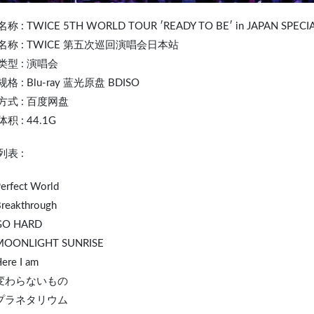
名称 :
TWICE
5TH WORLD TOUR ′READY TO BE′ in JAPAN SPEC
I
名称 : TWICE 第五次巡回演唱会日本站
类型 : 演唱会
格 : Blu-ray 蓝光原盘 BDISO
方式 : 百度网盘
积 : 44.1G
表 :
Perfect World
Breakthrough
GO HARD
 MOONLIGHT SUNRISE
ere I am
. 変わらないもの
. プラネタリウム