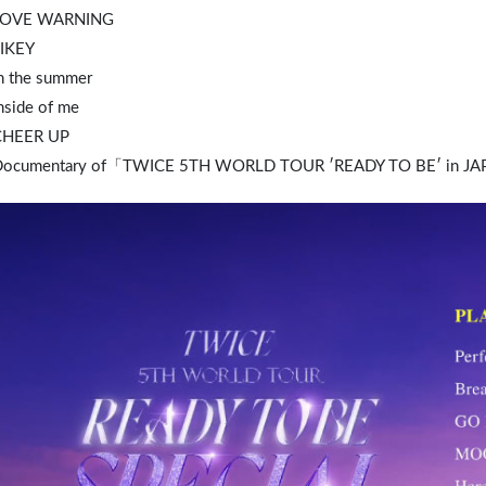
 LOVE WARNING
I
KEY
In the summer
nside of me
CHEER UP
Documentary of「TWICE 5TH WORLD TOUR ′READY TO BE′ in J