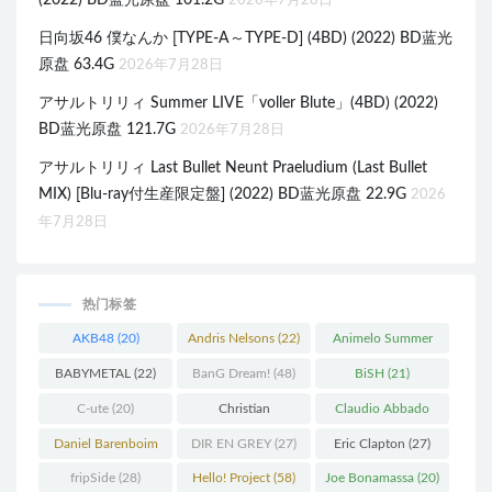
(2022) BD蓝光原盘 101.2G
2026年7月28日
日向坂46 僕なんか [TYPE-A～TYPE-D] (4BD) (2022) BD蓝光
原盘 63.4G
2026年7月28日
アサルトリリィ Summer LIVE「voller Blute」(4BD) (2022)
BD蓝光原盘 121.7G
2026年7月28日
アサルトリリィ Last Bullet Neunt Praeludium (Last Bullet
MIX) [Blu-ray付生産限定盤] (2022) BD蓝光原盘 22.9G
2026
年7月28日
热门标签
AKB48
(20)
Andris Nelsons
(22)
Animelo Summer
Live
(34)
BABYMETAL
(22)
BanG Dream!
(48)
BiSH
(21)
C-ute
(20)
Christian
Claudio Abbado
Thielemann
(36)
(25)
Daniel Barenboim
DIR EN GREY
(27)
Eric Clapton
(27)
(37)
fripSide
(28)
Hello! Project
(58)
Joe Bonamassa
(20)