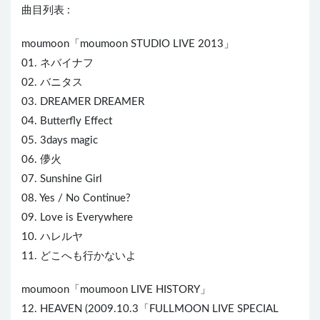
曲目列表 :
moumoon「moumoon STUDIO L
IVE
2013」
01. ネバイナフ
02. バニタス
03. DREAMER DREAMER
04. Butterfly Effect
05. 3days magic
06. 儚火
07. Sunshine Girl
08.
Yes
/ No Continue?
09. Love is
Eve
rywhere
10. ハレルヤ
11. どこへも行かないよ
moumoon「moumoon LIVE HISTORY」
12. HEAVEN (2009.10.3「FULLMOON LIVE SPEC
IA
L