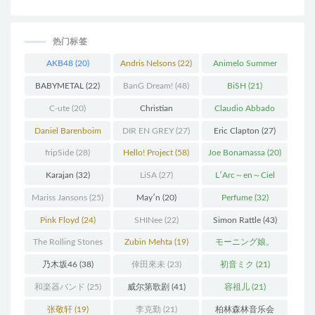
热门标签
AKB48
(20)
Andris Nelsons
(22)
Animelo Summer
Live
(34)
BABYMETAL
(22)
BanG Dream!
(48)
BiSH
(21)
C-ute
(20)
Christian
Claudio Abbado
Thielemann
(36)
(25)
Daniel Barenboim
DIR EN GREY
(27)
Eric Clapton
(27)
(37)
fripSide
(28)
Hello! Project
(58)
Joe Bonamassa
(20)
Karajan
(32)
LiSA
(27)
L′Arc～en～Ciel
(41)
Mariss Jansons
(25)
May′n
(20)
Perfume
(32)
Pink Floyd
(24)
SHINee
(22)
Simon Rattle
(43)
The Rolling Stones
Zubin Mehta
(19)
モーニング娘。
(30)
(27)
乃木坂46
(38)
倖田來未
(23)
初音ミク
(21)
和楽器バンド
(25)
威尔第歌剧
(41)
容祖儿
(21)
张敬轩
(19)
李克勤
(21)
柏林森林音乐会