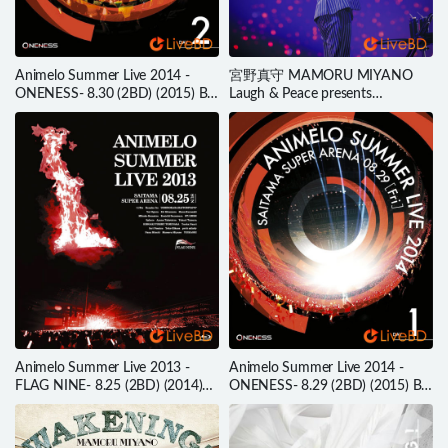
Animelo Summer Live 2014 -
宮野真守 MAMORU MIYANO
ONENESS- 8.30 (2BD) (2015) BD
Laugh & Peace presents
蓝光原盘 75.9G
Anniversary Live Request II
(2019) BD蓝光原盘 41.3G
Animelo Summer Live 2013 -
Animelo Summer Live 2014 -
FLAG NINE- 8.25 (2BD) (2014)
ONENESS- 8.29 (2BD) (2015) BD
BD蓝光原盘 74.1G
蓝光原盘 78.5G