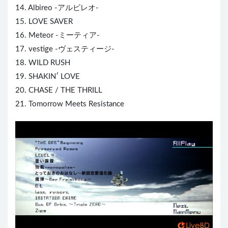
14. Albireo -アルビレオ-
15. LOVE SAVER
16. Meteor -ミーティア-
17. vestige -ヴェスティージ-
18. WILD RUSH
19. SHAKIN′ LOVE
20. CHASE / THE THRILL
21. Tomorrow Meets Resistance