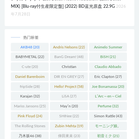
MIX) [Blu-ray付生産限定盤] (2022) BD蓝光原盘 22.9G
2026
年7月28日
热门标签
AKB48
(20)
Andris Nelsons
(22)
Animelo Summer
Live
(34)
BABYMETAL
(22)
BanG Dream!
(48)
BiSH
(21)
C-ute
(20)
Christian
Claudio Abbado
Thielemann
(36)
(25)
Daniel Barenboim
DIR EN GREY
(27)
Eric Clapton
(27)
(37)
fripSide
(28)
Hello! Project
(58)
Joe Bonamassa
(20)
Karajan
(32)
LiSA
(27)
L′Arc～en～Ciel
(41)
Mariss Jansons
(25)
May′n
(20)
Perfume
(32)
Pink Floyd
(24)
SHINee
(22)
Simon Rattle
(43)
The Rolling Stones
Zubin Mehta
(19)
モーニング娘。
(30)
(27)
乃木坂46
(38)
倖田來未
(23)
初音ミク
(21)