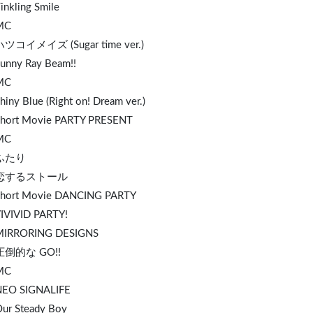
inkling Smile
MC
ハツコイメイズ (Sugar time ver.)
Sunny Ray Beam!!
MC
hiny Blue (Right on! Dream ver.)
Short Movie PARTY PRESENT
MC
 ふたり
. 恋するストール
Short Movie DANCING PARTY
VIVIVID PARTY!
MIRROR
ING DESIGNS
 圧倒的な GO!!
MC
NEO SIGNALIFE
Our Steady Boy