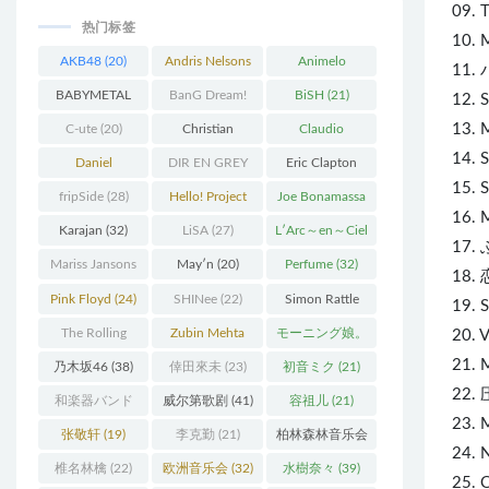
09. T
热门标签
10. 
AKB48
(20)
Andris Nelsons
Animelo
11. 
(22)
Summer Live
BABYMETAL
BanG Dream!
BiSH
(21)
12. 
(34)
(22)
(48)
13. 
C-ute
(20)
Christian
Claudio
14. S
Thielemann
(36)
Abbado
(25)
Daniel
DIR EN GREY
Eric Clapton
15. 
Barenboim
(37)
(27)
(27)
fripSide
(28)
Hello! Project
Joe Bonamassa
16. 
(58)
(20)
Karajan
(32)
LiSA
(27)
L′Arc～en～Ciel
17.
(41)
Mariss Jansons
May′n
(20)
Perfume
(32)
18
(25)
Pink Floyd
(24)
SHINee
(22)
Simon Rattle
19. 
(43)
The Rolling
Zubin Mehta
モーニング娘。
20. 
Stones
(30)
(19)
(27)
21.
乃木坂46
(38)
倖田來未
(23)
初音ミク
(21)
22.
和楽器バンド
威尔第歌剧
(41)
容祖儿
(21)
23. 
(25)
张敬轩
(19)
李克勤
(21)
柏林森林音乐会
24. 
(22)
椎名林檎
(22)
欧洲音乐会
(32)
水樹奈々
(39)
25. 