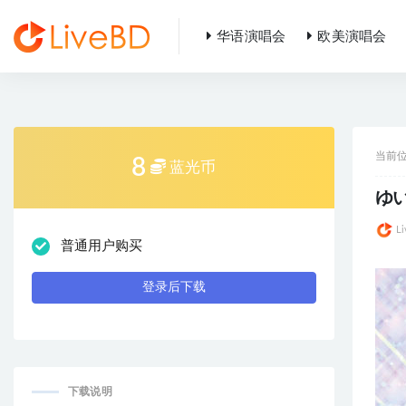
华语演唱会
欧美演唱会
全部
当前
8
蓝光币
ゆい
L
普通用户购买
登录后下载
下载说明