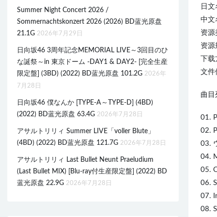
日文
Summer Night Concert 2026 /
中文名
Sommernachtskonzert 2026 (2026) BD蓝光原盘
资源
21.1G
2026年7月29日
资源规
日向坂46 3周年記念MEMORIAL LIVE～3回目のひ
下载
な誕祭～in 東京ドーム -DAY1 & DAY2- [完全生産
文件体
限定盤] (3BD) (2022) BD蓝光原盘 101.2G
2026年
7月28日
曲目列
日向坂46 僕なんか [TYPE-A～TYPE-D] (4BD)
(2022) BD蓝光原盘 63.4G
2026年7月28日
01. 
02. 
アサルトリリィ Summer LIVE「voller Blute」
(4BD) (2022) BD蓝光原盘 121.7G
2026年7月28日
03.
04. 
アサルトリリィ Last Bullet Neunt Praeludium
05. 
(Last Bullet MIX) [Blu-ray付生産限定盤] (2022) BD
06. 
蓝光原盘 22.9G
2026年7月28日
07. I
08.