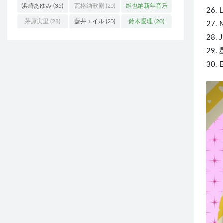
浜崎あゆみ
(35)
瓦格纳歌剧
(20)
维也纳新年音乐
26. 
会
(19)
茅原実里
(28)
藍井エイル
(20)
鈴木愛理
(20)
27. 
28. 
29.
30. 