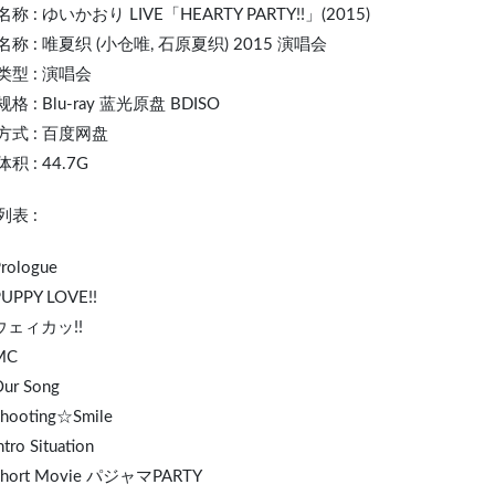
名称 :
ゆいかおり
L
IVE
「HEARTY PARTY!!」(2015)
称 : 唯夏织 (小仓唯, 石原夏织) 2015 演唱会
类型 : 演唱会
格 : Blu-ray 蓝光原盘 BDISO
方式 : 百度网盘
积 : 44.7G
表 :
Prologue
PUPPY LOVE!!
 ウェィカッ!!
MC
Our Song
Shooting☆Smile
ntro Situation
 Short Movie パジャマPARTY