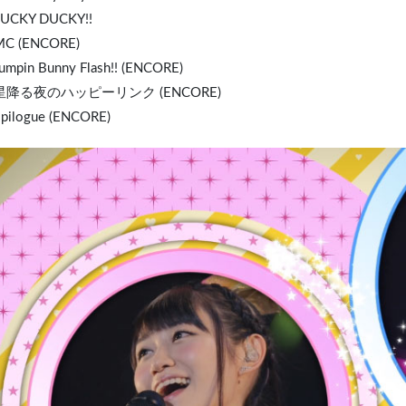
LUCKY DUCKY!!
MC (ENCORE)
Jumpin Bunny Flash!! (ENCORE)
 星降る夜のハッピーリンク (ENCORE)
Epilogue (ENCORE)