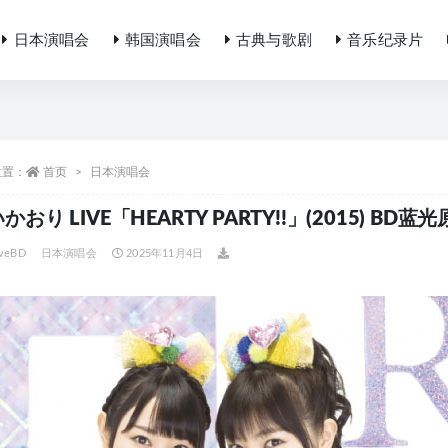
日本演唱会
韩国演唱会
古典与歌剧
音乐纪录片
位置：
首页
日本演唱会
かおり LIVE「HEARTY PARTY!!」(2015) BD蓝光原
iveBD
日本演唱会
2025年11月4日