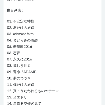
曲目列表 :
01. 不安定な神様
02. 君だけの旅路
03. adamant faith
04. まどろみの輪廻
05. 夢想歌2016
06. 恋夢
07. 永久に2016
08. 麗しき世界
09. 運命-SADAME-
10. 夢のつづき
11. 僕だけの旅路
12. 真・うたわれるもののテーマ
13. ヌエドリ
14. 星降る空仰ぎ見て