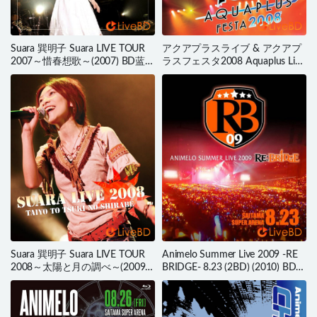
Suara 巽明子 Suara LIVE TOUR
アクアプラスライブ & アクアプ
2007～惜春想歌～(2007) BD蓝光
ラスフェスタ2008 Aquaplus Live
原盘 36.1G
& Aquaplus Festa 2008 (2BD)
(2009) BD蓝光原盘 81.3G
Suara 巽明子 Suara LIVE TOUR
Animelo Summer Live 2009 -RE
2008～太陽と月の調べ～(2009)
BRIDGE- 8.23 (2BD) (2010) BD蓝
BD蓝光原盘 37.4G
光原盘 90.4G