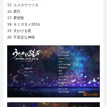
15. ユメカウツツカ
16. 星灯
17. 夢想歌
18. キミガタメ2016
19. 天かける星
20. 不安定な神様