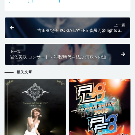
上一篇
吉田亚纪子 KOKIA LAYERS 森羅万象 lights and
shadows (2017) BD蓝光原盘 22.4G
下一篇
岩佐美咲 コンサート～熱唱!時代を結ぶ 演歌への道～
(2017) BD蓝光原盘 44.2G
相关文章