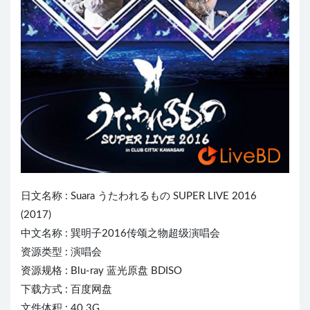
日文名称 :
Suara
うたわれるもの SUPER L
IVE
2016
(2017)
中文名称 : 巽明子2016传颂之物超级演唱会
资源类型 : 演唱会
资源规格 : Blu-ray 蓝光原盘 BDISO
下载方式 : 百度网盘
文件体积 : 40.3G