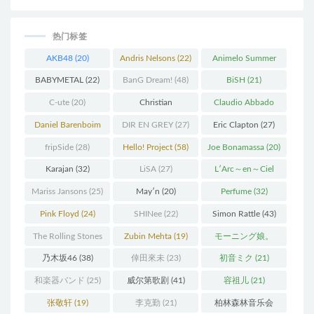
热门标签
AKB48
(20)
Andris Nelsons
(22)
Animelo Summer
Live
(34)
BABYMETAL
(22)
BanG Dream!
(48)
BiSH
(21)
C-ute
(20)
Christian
Claudio Abbado
Thielemann
(36)
(25)
Daniel Barenboim
DIR EN GREY
(27)
Eric Clapton
(27)
(37)
fripSide
(28)
Hello! Project
(58)
Joe Bonamassa
(20)
Karajan
(32)
LiSA
(27)
L′Arc～en～Ciel
(41)
Mariss Jansons
(25)
May′n
(20)
Perfume
(32)
Pink Floyd
(24)
SHINee
(22)
Simon Rattle
(43)
The Rolling Stones
Zubin Mehta
(19)
モーニング娘。
(30)
(27)
乃木坂46
(38)
倖田來未
(23)
初音ミク
(21)
和楽器バンド
(25)
威尔第歌剧
(41)
容祖儿
(21)
张敬轩
(19)
李克勤
(21)
柏林森林音乐会