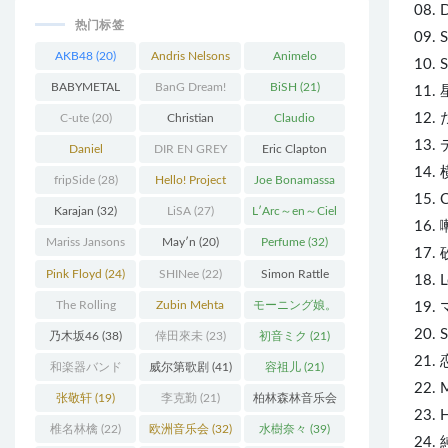
08. 
热门标签
09. 
AKB48
(20)
Andris Nelsons
Animelo
10.
(22)
Summer Live
BABYMETAL
BanG Dream!
BiSH
(21)
11
(34)
(22)
(48)
12.
C-ute
(20)
Christian
Claudio
13
Thielemann
(36)
Abbado
(25)
Daniel
DIR EN GREY
Eric Clapton
14.
Barenboim
(37)
(27)
(27)
fripSide
(28)
Hello! Project
Joe Bonamassa
15.
(58)
(20)
Karajan
(32)
LiSA
(27)
L′Arc～en～Ciel
16
(41)
Mariss Jansons
May′n
(20)
Perfume
(32)
17
(25)
Pink Floyd
(24)
SHINee
(22)
Simon Rattle
18. 
(43)
The Rolling
Zubin Mehta
モーニング娘。
19.
Stones
(30)
(19)
(27)
20.
乃木坂46
(38)
倖田來未
(23)
初音ミク
(21)
21
和楽器バンド
威尔第歌剧
(41)
容祖儿
(21)
22. 
(25)
张敬轩
(19)
李克勤
(21)
柏林森林音乐会
23. H
(22)
椎名林檎
(22)
欧洲音乐会
(32)
水樹奈々
(39)
24