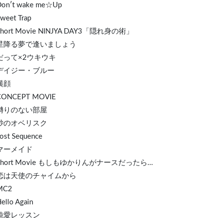
Don′t wake me☆Up
Sweet Trap
 Short Movie NINJYA DAY3「隠れ身の術」
. 星降る夢で逢いましょう
 だって×2ウキウキ
. デイジー・ブルー
 横顔
 CONCEPT MOVIE
. 囀りのない部屋
. 砂のオベリスク
Lost Sequence
 マーメイド
 Short Movie もしもゆかりんがナースだったら…
. 恋は天使のチャイムから
MC2
ello Again
. 純愛レッスン