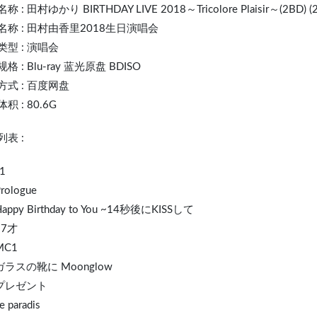
名称 :
田村ゆかり
BIRTHDAY L
IVE
2018～Tricolore Plaisir～(2BD) (
名称 : 田村由香里2018生日演唱会
类型 : 演唱会
格 : Blu-ray 蓝光原盘 BDISO
方式 : 百度网盘
积 : 80.6G
表 :
1
Prologue
Happy Birthday to You ~14秒後に
KISS
して
17才
MC1
 ガラスの靴に Moonglow
 プレゼント
e paradis