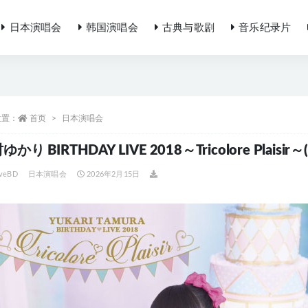
日本演唱会
韩国演唱会
古典与歌剧
音乐纪录片
位置：
首页
日本演唱会
かり BIRTHDAY LIVE 2018～Tricolore Plaisir～
iveBD
日本演唱会
2026年2月15日