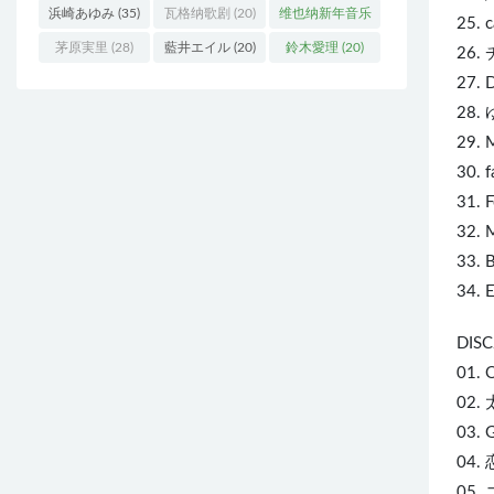
浜崎あゆみ
(35)
瓦格纳歌剧
(20)
维也纳新年音乐
25. c
会
(19)
茅原実里
(28)
藍井エイル
(20)
鈴木愛理
(20)
26
27. D
28.
29.
30. 
31. 
32.
33. 
34. 
DISC
01. 
02.
03. 
04.
05.