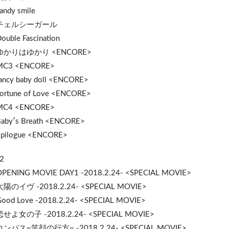
andy smile
. チェルシーガール
ouble Fascination
 ゆかりはゆかり <ENCORE>
 MC3 <ENCORE>
fancy baby doll <ENCORE>
Fortune of Love <ENCORE>
 MC4 <ENCORE>
Baby′s Breath <ENCORE>
Epilogue <ENCORE>
2
OPENING MOVIE DAY1 -2018.2.24- <SPEC
IA
L MOVIE>
 太陽のイヴ -2018.2.24- <SPECIAL MOVIE>
Good Love -2018.2.24- <SPECIAL MOVIE>
 恋せよ女の子 -2018.2.24- <SPECIAL MOVIE>
 コンパス~笑顔の行方~ -2018.2.24- <SPECIAL MOVIE>