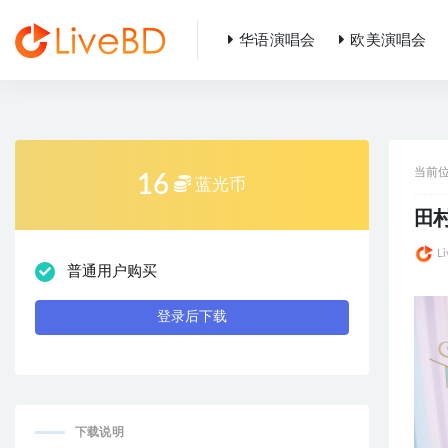
华语演唱会
欧美演唱会
全部
当前
16
蓝光币
田村ゆ
L
普通用户购买
登录后下载
下载说明