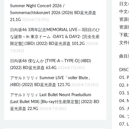
日文
Summer Night Concert 2026 /
中文
Sommernachtskonzert 2026 (2026) BD蓝光原盘
资源
21.1G
2026年7月29日
资源规
日向坂46 3周年記念MEMORIAL LIVE～3回目のひ
下载
な誕祭～in 東京ドーム -DAY1 & DAY2- [完全生産
文件体
限定盤] (3BD) (2022) BD蓝光原盘 101.2G
2026年
7月28日
曲目列
日向坂46 僕なんか [TYPE-A～TYPE-D] (4BD)
(2022) BD蓝光原盘 63.4G
2026年7月28日
DISC
01. 
アサルトリリィ Summer LIVE「voller Blute」
(4BD) (2022) BD蓝光原盘 121.7G
2026年7月28日
02. 
03. 
アサルトリリィ Last Bullet Neunt Praeludium
04. 
(Last Bullet MIX) [Blu-ray付生産限定盤] (2022) BD
05.
蓝光原盘 22.9G
2026年7月28日
06.
07. L