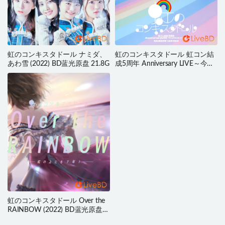
虹のコンキスタドール ナミダ、
虹のコンキスタドール 虹コン結
あわ雪 (2022) BD蓝光原盘 21.8G
成5周年 Anniversary LIVE～今年
もあなたと過ごすサマー!～&
RAINBOW JAM2019 (2019) BD
蓝光原盘 44.8G
虹のコンキスタドール Over the
RAINBOW (2022) BD蓝光原盘
22.1G