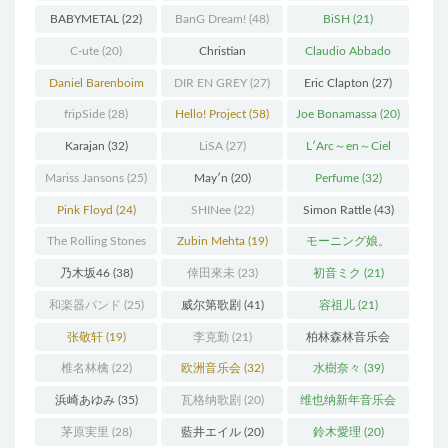
Live
(34)
BABYMETAL
(22)
BanG Dream!
(48)
BiSH
(21)
C-ute
(20)
Christian
Claudio Abbado
Thielemann
(36)
(25)
Daniel Barenboim
DIR EN GREY
(27)
Eric Clapton
(27)
(37)
fripSide
(28)
Hello! Project
(58)
Joe Bonamassa
(20)
Karajan
(32)
LiSA
(27)
L′Arc～en～Ciel
(41)
Mariss Jansons
(25)
May′n
(20)
Perfume
(32)
Pink Floyd
(24)
SHINee
(22)
Simon Rattle
(43)
The Rolling Stones
Zubin Mehta
(19)
モーニング娘。
(30)
(27)
乃木坂46
(38)
倖田來未
(23)
初音ミク
(21)
和楽器バンド
(25)
威尔第歌剧
(41)
容祖儿
(21)
张敬轩
(19)
李克勤
(21)
柏林森林音乐会
(22)
椎名林檎
(22)
欧洲音乐会
(32)
水樹奈々
(39)
浜崎あゆみ
(35)
瓦格纳歌剧
(20)
维也纳新年音乐会
(19)
茅原実里
(28)
藍井エイル
(20)
鈴木愛理
(20)