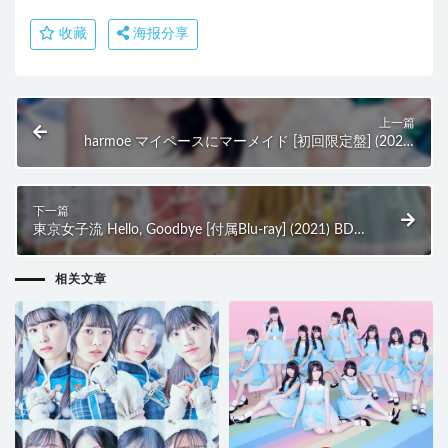
收藏
海报分享
上一篇
harmoe マイペースにマーメイド [初回限定盤] (2021)
BD蓝光原盘 10.9G
下一篇
東京女子流 Hello, Goodbye [付属Blu-ray] (2021) BD蓝
光原盘 35.8G
相关文章