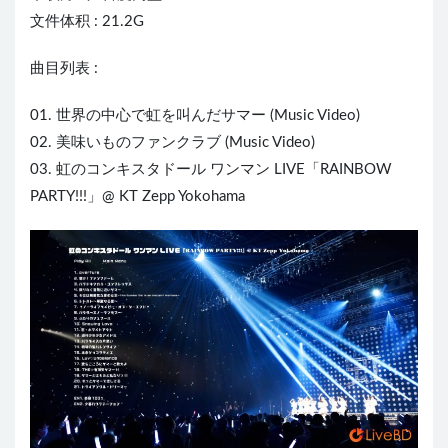
文件体积 : 21.2G
曲目列表 :
01. 世界の中心で虹を叫んだサマー (Music Video)
02. 美味いものファンクラブ (Music Video)
03. 虹のコンキスタドール ワンマン L
IVE
「RAINBOW
PARTY!!!」@ KT Zepp Yokohama