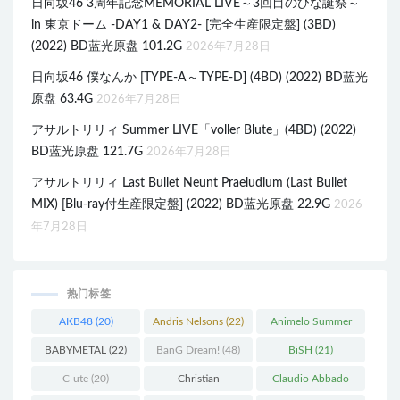
日向坂46 3周年記念MEMORIAL LIVE～3回目のひな誕祭～
in 東京ドーム -DAY1 & DAY2- [完全生産限定盤] (3BD)
(2022) BD蓝光原盘 101.2G
2026年7月28日
日向坂46 僕なんか [TYPE-A～TYPE-D] (4BD) (2022) BD蓝光
原盘 63.4G
2026年7月28日
アサルトリリィ Summer LIVE「voller Blute」(4BD) (2022)
BD蓝光原盘 121.7G
2026年7月28日
アサルトリリィ Last Bullet Neunt Praeludium (Last Bullet
MIX) [Blu-ray付生産限定盤] (2022) BD蓝光原盘 22.9G
2026
年7月28日
热门标签
AKB48
(20)
Andris Nelsons
(22)
Animelo Summer
Live
(34)
BABYMETAL
(22)
BanG Dream!
(48)
BiSH
(21)
C-ute
(20)
Christian
Claudio Abbado