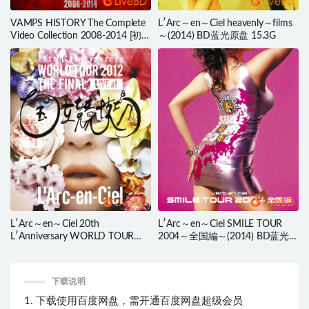
VAMPS HISTORY The Complete
L′Arc～en～Ciel heavenly～films
Video Collection 2008-2014 [初回
～(2014) BD蓝光原盘 15.3G
限定盤] (2016) BD蓝光原盘
23.3G
L′Arc～en～Ciel 20th
L′Arc～en～Ciel SMILE TOUR
L′Anniversary WORLD TOUR
2004～全国編～(2014) BD蓝光原
2012 THE FINAL LIVE at 国立競
盘 21.9G
技場 (2013) BD蓝光原盘 40.9G
下载说明
1. 下载使用百度网盘，需开通百度网盘超级会员