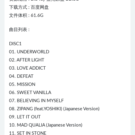
下载方式 : 百度网盘
文件体积 : 61.6G
曲目列表 :
DISC1
01. UNDERWORLD
02. AFTER LIGHT
03. LOVE ADDICT
04. DEFEAT
05. MISSION
06. SWEET VANILLA
07. BELIEVING IN MYSELF
08. ZIPANG (feat.YOSHIKI) (Japanese Version)
09. LET IT OUT
10. MAD QUAL
IA
(Japanese Version)
11. SET IN STONE