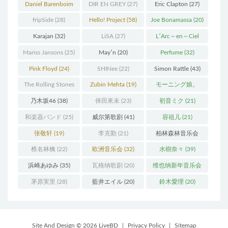
Thielemann
(36)
(25)
Daniel Barenboim
DIR EN GREY
(27)
Eric Clapton
(27)
(37)
fripSide
(28)
Hello! Project
(58)
Joe Bonamassa
(20)
Karajan
(32)
LiSA
(27)
L′Arc～en～Ciel
(41)
Mariss Jansons
(25)
May′n
(20)
Perfume
(32)
Pink Floyd
(24)
SHINee
(22)
Simon Rattle
(43)
The Rolling Stones
Zubin Mehta
(19)
モーニング娘。
(30)
(27)
乃木坂46
(38)
倖田來未
(23)
初音ミク
(21)
和楽器バンド
(25)
威尔第歌剧
(41)
容祖儿
(21)
张敬轩
(19)
李克勤
(21)
柏林森林音乐会
(22)
椎名林檎
(22)
欧洲音乐会
(32)
水樹奈々
(39)
浜崎あゆみ
(35)
瓦格纳歌剧
(20)
维也纳新年音乐会
(19)
茅原実里
(28)
藍井エイル
(20)
鈴木愛理
(20)
Site And Design © 2026 LiveBD
|
Privacy Policy
|
Sitemap