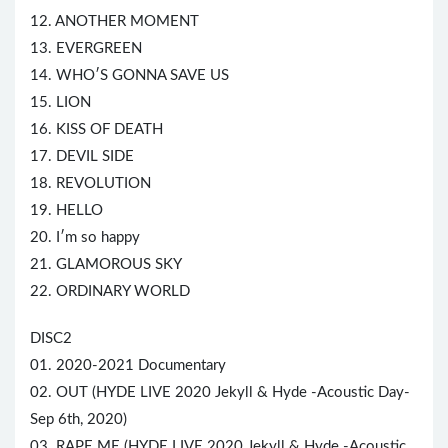
12. ANOTHER MOMENT
13. EVERGREEN
14. WHO′S GONNA SAVE US
15. LION
16.
KISS
OF DEATH
17. DEVIL
SID
E
18. REVOLUTION
19. HELLO
20. I′m so happy
21. GLAMOROUS SKY
22. ORDINARY WORLD
DISC2
01. 2020-2021 Documentary
02. OUT (HYDE LIVE 2020 Jekyll & Hyde -Acoustic Day-
Sep 6th, 2020)
03. RAPE ME (HYDE LIVE 2020 Jekyll & Hyde -Acoustic