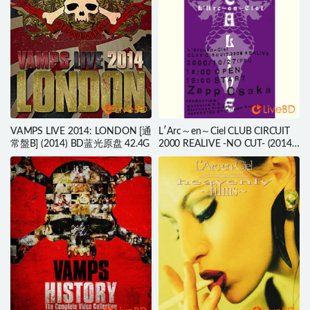
VAMPS LIVE 2014: LONDON [通
L′Arc～en～Ciel CLUB CIRCUIT
常盤B] (2014) BD蓝光原盘 42.4G
2000 REALIVE -NO CUT- (2014)
BD蓝光原盘 14.8G