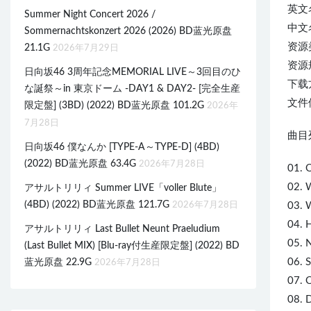
英文名称
Summer Night Concert 2026 /
中文
Sommernachtskonzert 2026 (2026) BD蓝光原盘
资源
21.1G
2026年7月29日
资源规
日向坂46 3周年記念MEMORIAL LIVE～3回目のひ
下载
な誕祭～in 東京ドーム -DAY1 & DAY2- [完全生産
文件体
限定盤] (3BD) (2022) BD蓝光原盘 101.2G
2026年
7月28日
曲目列
日向坂46 僕なんか [TYPE-A～TYPE-D] (4BD)
(2022) BD蓝光原盘 63.4G
2026年7月28日
01. 
02. 
アサルトリリィ Summer LIVE「voller Blute」
(4BD) (2022) BD蓝光原盘 121.7G
2026年7月28日
03. 
04.
H
アサルトリリィ Last Bullet Neunt Praeludium
05. 
(Last Bullet MIX) [Blu-ray付生産限定盤] (2022) BD
06. S
蓝光原盘 22.9G
2026年7月28日
07. 
08. 