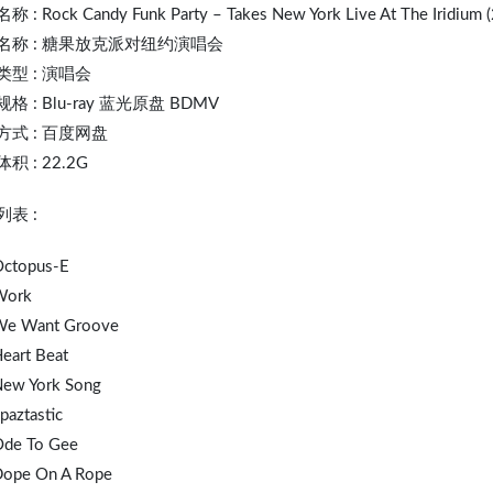
 : Rock Candy Funk Party – Takes New York Live At The Iridium 
名称 : 糖果放克派对纽约演唱会
类型 : 演唱会
格 : Blu-ray 蓝光原盘 BDMV
方式 : 百度网盘
积 : 22.2G
表 :
Octopus-E
Work
We Want Groove
eart
Beat
New York Song
paztastic
Ode To Gee
Dope On A Rope