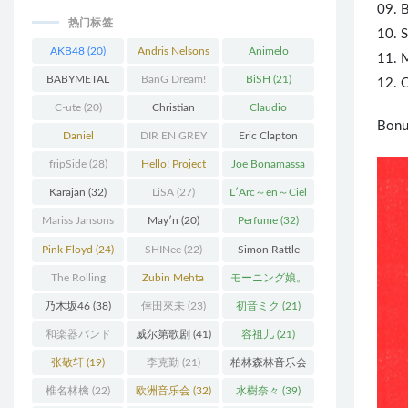
09. B
热门标签
10. S
AKB48
(20)
Andris Nelsons
Animelo
11.
M
(22)
Summer Live
BABYMETAL
BanG Dream!
BiSH
(21)
12. 
(34)
(22)
(48)
C-ute
(20)
Christian
Claudio
Bonu
Thielemann
(36)
Abbado
(25)
Daniel
DIR EN GREY
Eric Clapton
Barenboim
(37)
(27)
(27)
fripSide
(28)
Hello! Project
Joe Bonamassa
(58)
(20)
Karajan
(32)
LiSA
(27)
L′Arc～en～Ciel
(41)
Mariss Jansons
May′n
(20)
Perfume
(32)
(25)
Pink Floyd
(24)
SHINee
(22)
Simon Rattle
(43)
The Rolling
Zubin Mehta
モーニング娘。
Stones
(30)
(19)
(27)
乃木坂46
(38)
倖田來未
(23)
初音ミク
(21)
和楽器バンド
威尔第歌剧
(41)
容祖儿
(21)
(25)
张敬轩
(19)
李克勤
(21)
柏林森林音乐会
(22)
椎名林檎
(22)
欧洲音乐会
(32)
水樹奈々
(39)