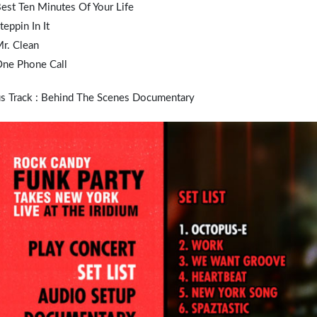
est Ten Minutes Of Your Life
teppin In It
r.
Clean
One Phone Call
s Track : Behind The Scenes Documentary