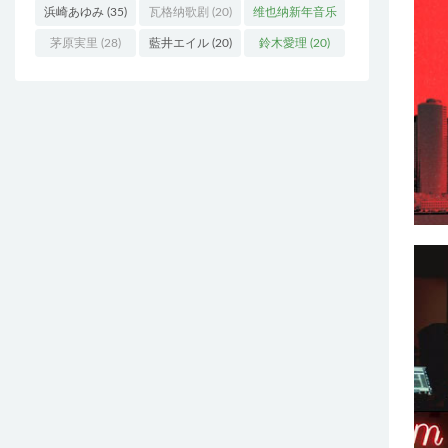
浜崎あゆみ
(35)
瓦格纳歌剧
(20)
维也纳新年音乐
会
(19)
茅原実里
(28)
藍井エイル
(20)
鈴木愛理
(20)