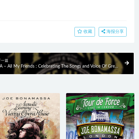
收藏
海报分享
下一篇
A – All My Friends : Celebrating The Songs and Voice Of Gregg
llman (2014) BD蓝光原盘 22.9G