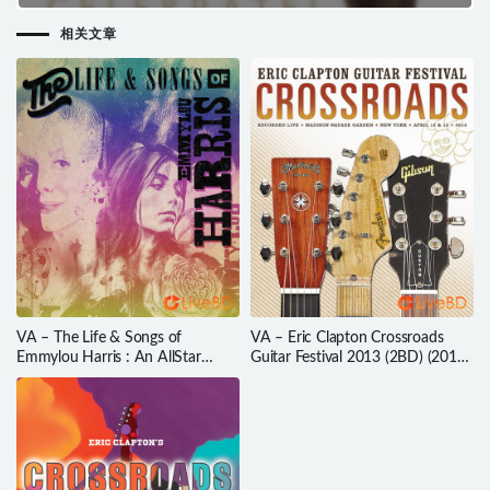
Celebrate (2014) (2014) BD蓝光原盘 24.6G
相关文章
VA – The Life & Songs of
VA – Eric Clapton Crossroads
Emmylou Harris : An AllStar
Guitar Festival 2013 (2BD) (2013)
Concert Celebration (2016) BD蓝
BD蓝光原盘 80.8G
光原盘 18.1G