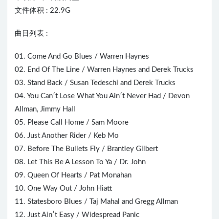
文件体积 : 22.9G
曲目列表 :
01. Come And Go Blues / Warren Haynes
02. End Of The Line / Warren Haynes and Derek Trucks
03. Stand Back / Susan Tedeschi and Derek Trucks
04. You Can′t Lose What You Ain′t Never Had / Devon
Allman, Jimmy Hall
05. Please Call Home / Sam Moore
06. Just Another Rider / Keb Mo
07. Before The Bullets Fly / Brantley Gilbert
08. Let This Be A Lesson To Ya / Dr. John
09.
Queen
Of
Heart
s / Pat Monahan
10. One Way Out / John Hiatt
11. Statesboro Blues / Taj Mahal and Gregg Allman
12. Just Ain′t Easy / Widespread Panic