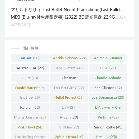
アサルトリリィ Last Bullet Neunt Praeludium (Last Bullet
MIX) [Blu-ray付生産限定盤] (2022) BD蓝光原盘 22.9G
2026
年7月28日
热门标签
AKB48
(20)
Andris Nelsons
(22)
Animelo Summer
Live
(34)
BABYMETAL
(22)
BanG Dream!
(48)
BiSH
(21)
C-ute
(20)
Christian
Claudio Abbado
Thielemann
(36)
(25)
Daniel Barenboim
DIR EN GREY
(27)
Eric Clapton
(27)
(37)
fripSide
(28)
Hello! Project
(58)
Joe Bonamassa
(20)
Karajan
(32)
LiSA
(27)
L′Arc～en～Ciel
(41)
Mariss Jansons
(25)
May′n
(20)
Perfume
(32)
Pink Floyd
(24)
SHINee
(22)
Simon Rattle
(43)
The Rolling Stones
Zubin Mehta
(19)
モーニング娘。