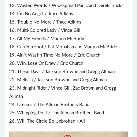
13. Wasted Words / Widespread Panic and Derek Trucks
14. I′m No Angel / Trace Adkins
15. Trouble No More / Trace Adkins
16. Multi-Colored Lady /
Vince Gill
17. All My Friends / Martina McBride
18. Can You Fool / Pat Monahan and Martina McBride
19. Ain′t Wastin Time No More / Eric Church
20. Win, Lose Or Draw / Eric Church
21. These Days / Jackson Browne and Gregg Allman
22. Melissa / Jackson Browne and Gregg Allman
23. Midnight Rider / Vince Gill, Zac Brown and Gregg
Allman
24. Dreams / The Allman Brothers Band
25. Whipping Post / The Allman Brothers Band
26. Will The Circle Be Unbroken / All