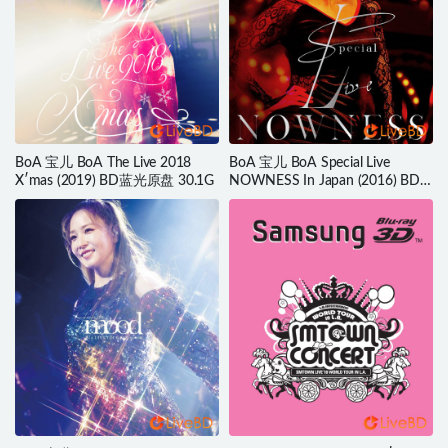
BoA 宝儿 BoA The Live 2018
BoA 宝儿 BoA Special Live
X′mas (2019) BD蓝光原盘 30.1G
NOWNESS In Japan (2016) BD
蓝光原盘 34.6G