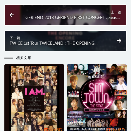
上一篇
GFRIEND 2018 GFRIEND FIRST CONCERT : Season
of GFRIEND (2BD) (2018) BD蓝光原盘 85.3G
下一篇
TWICE 1st Tour TWICELAND : THE OPENING
ENCORE (2BD) (2018) BD蓝光原盘 59.7G
相关文章