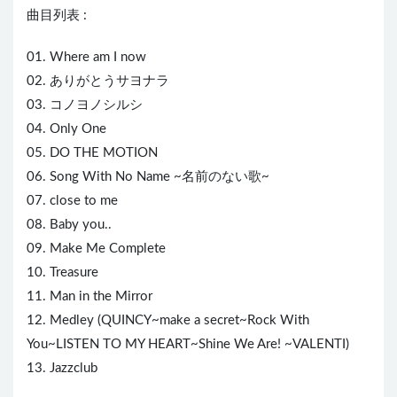
曲目列表 :
01. Where am I now
02. ありがとうサヨナラ
03. コノヨノシルシ
04. Only One
05. DO THE MOTION
06. Song With No Name ~名前のない歌~
07. close to me
08. Baby you..
09. Make Me Complete
10. Treasure
11. Man in the Mirror
12. Medley (QUINCY~make a secret~Rock With
You~LISTEN TO MY HEART~
Shine
We Are! ~VALENTI)
13. Jazzclub