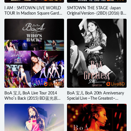
I AM : SMTOWN LIVE WORLD
SMTOWN THE STAGE -Japan
TOUR In Madison Square Garden
Original Version- (2BD) (2016) BD
(4BD) (2012) BD蓝光原盘 84.1G
蓝光原盘 83.2G
BoA 宝儿 BoA Live Tour 2014
BoA 宝儿 BoA 20th Anniversary
Who′s Back (2015) BD蓝光原盘
Special Live ~The Greatest~
38.2G
(2022) BD蓝光原盘 38.5G