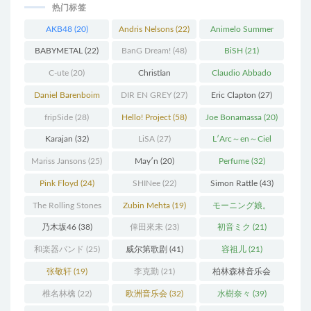
热门标签
AKB48
(20)
Andris Nelsons
(22)
Animelo Summer
Live
(34)
BABYMETAL
(22)
BanG Dream!
(48)
BiSH
(21)
C-ute
(20)
Christian
Claudio Abbado
Thielemann
(36)
(25)
Daniel Barenboim
DIR EN GREY
(27)
Eric Clapton
(27)
(37)
fripSide
(28)
Hello! Project
(58)
Joe Bonamassa
(20)
Karajan
(32)
LiSA
(27)
L′Arc～en～Ciel
(41)
Mariss Jansons
(25)
May′n
(20)
Perfume
(32)
Pink Floyd
(24)
SHINee
(22)
Simon Rattle
(43)
The Rolling Stones
Zubin Mehta
(19)
モーニング娘。
(30)
(27)
乃木坂46
(38)
倖田來未
(23)
初音ミク
(21)
和楽器バンド
(25)
威尔第歌剧
(41)
容祖儿
(21)
张敬轩
(19)
李克勤
(21)
柏林森林音乐会
(22)
椎名林檎
(22)
欧洲音乐会
(32)
水樹奈々
(39)