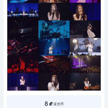
8
蓝光币