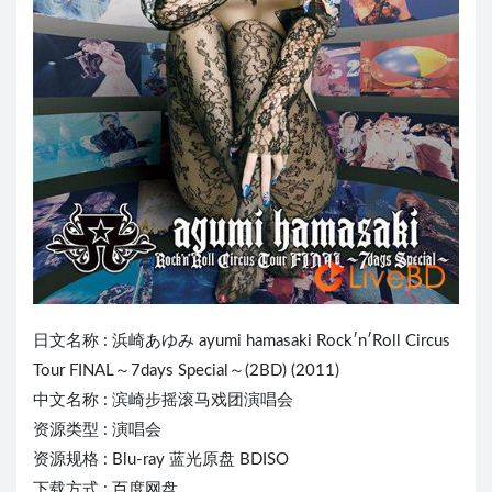
日文名称 :
浜崎あゆみ
ayumi hamasaki Rock′n′Roll Circus
Tour FINAL～7days Special～(2BD) (2011)
中文名称 : 滨崎步摇滚马戏团演唱会
资源类型 : 演唱会
资源规格 : Blu-ray 蓝光原盘 BDISO
下载方式 : 百度网盘