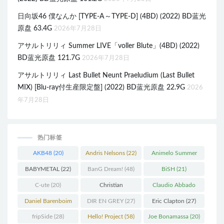
日向坂46 僕なんか [TYPE-A～TYPE-D] (4BD) (2022) BD蓝光
原盘 63.4G
2026年7月28日
アサルトリリィ Summer LIVE「voller Blute」(4BD) (2022)
BD蓝光原盘 121.7G
2026年7月28日
アサルトリリィ Last Bullet Neunt Praeludium (Last Bullet
MIX) [Blu-ray付生産限定盤] (2022) BD蓝光原盘 22.9G
2026
年7月28日
热门标签
AKB48
(20)
Andris Nelsons
(22)
Animelo Summer
Live
(34)
BABYMETAL
(22)
BanG Dream!
(48)
BiSH
(21)
C-ute
(20)
Christian
Claudio Abbado
Thielemann
(36)
(25)
Daniel Barenboim
DIR EN GREY
(27)
Eric Clapton
(27)
(37)
fripSide
(28)
Hello! Project
(58)
Joe Bonamassa
(20)