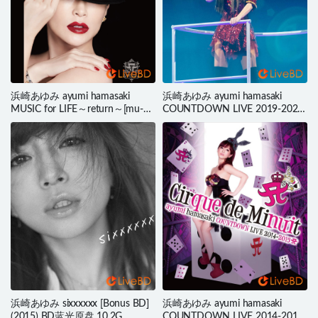
浜崎あゆみ ayumi hamasaki
浜崎あゆみ ayumi hamasaki
MUSIC for LIFE～return～[mu-
COUNTDOWN LIVE 2019-2020
mo初回生産限定盤] (2021) BD蓝
～Promised Land～A (2020) BD
光原盘 36.1G
蓝光原盘 41.3G
浜崎あゆみ sixxxxxx [Bonus BD]
浜崎あゆみ ayumi hamasaki
(2015) BD蓝光原盘 10.2G
COUNTDOWN LIVE 2014-2015