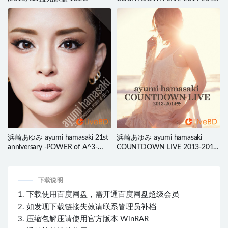
A Cirque de Minuit (2015) BD蓝
光原盘 39.9G
浜崎あゆみ ayumi hamasaki 21st
浜崎あゆみ ayumi hamasaki
anniversary -POWER of A^3-
COUNTDOWN LIVE 2013-2014
(2019) BD蓝光原盘 33.8G
A (2014) BD蓝光原盘 35.6G
下载说明
1. 下载使用百度网盘，需开通百度网盘超级会员
2. 如发现下载链接失效请联系管理员补档
3. 压缩包解压请使用官方版本 WinRAR