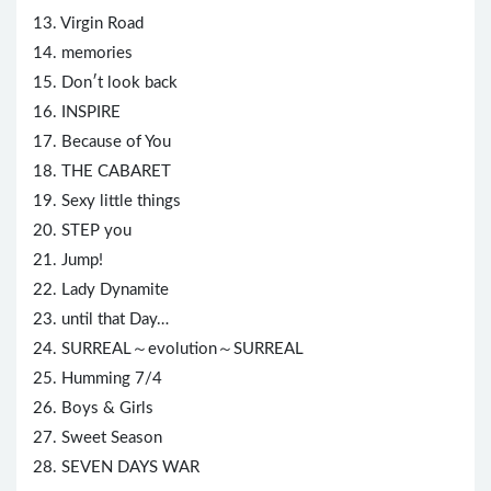
13. Virgin Road
14. memories
15. Don′t look back
16. INSPIRE
17. Because of You
18. THE CABARET
19. Sexy little things
20. STEP you
21. Jump!
22. Lady Dynamite
23. until that Day…
24. SURREAL～evolution～SURREAL
25. Humming 7/4
26. Boys & Girls
27. Sweet Season
28. SEVEN DAYS WAR