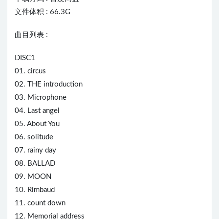
文件体积 : 66.3G
曲目列表 :
DISC1
01. circus
02. THE introduction
03. Microphone
04. Last angel
05. About You
06. solitude
07. rainy day
08. BALLAD
09. MOON
10. Rimbaud
11. count down
12. Memorial address