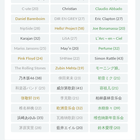
C-ute
(20)
Christian
Claudio Abbado
Thielemann
(36)
(25)
Daniel Barenboim
DIR EN GREY
(27)
Eric Clapton
(27)
(37)
fripSide
(28)
Hello! Project
(58)
Joe Bonamassa
(20)
Karajan
(32)
LiSA
(27)
L′Arc～en～Ciel
(41)
Mariss Jansons
(25)
May′n
(20)
Perfume
(32)
Pink Floyd
(24)
SHINee
(22)
Simon Rattle
(43)
The Rolling Stones
Zubin Mehta
(19)
モーニング娘。
(30)
(27)
乃木坂46
(38)
倖田來未
(23)
初音ミク
(21)
和楽器バンド
(25)
威尔第歌剧
(41)
容祖儿
(21)
张敬轩
(19)
李克勤
(21)
柏林森林音乐会
(22)
椎名林檎
(22)
欧洲音乐会
(32)
水樹奈々
(39)
浜崎あゆみ
(35)
瓦格纳歌剧
(20)
维也纳新年音乐会
(19)
茅原実里
(28)
藍井エイル
(20)
鈴木愛理
(20)