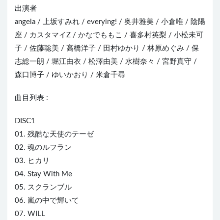
出演者
angela
/
上坂すみれ
/ everying! /
奥井雅美
/
小倉唯
/
陰陽
座
/ カスタマイZ / かなでももこ /
喜多村英梨
/ 小松未可
子 /
佐藤聡美
/
高橋洋子
/
田村ゆかり
/
林原めぐみ
/ 保
志総一朗 /
堀江由衣
/ 松澤由美 /
水樹奈々
/
宮野真守
/
森口博子
/
ゆいかおり
/
米倉千尋
曲目列表 :
DISC1
01. 残酷な天使のテーゼ
02. 魂のルフラン
03. ヒカリ
04. Stay With Me
05. スクランブル
06.
嵐
の中で輝いて
07. WILL