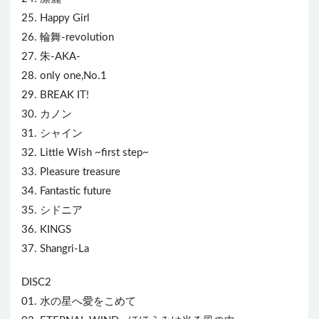
25. Happy Girl
26. 輪舞-revolution
27. 朱-AKA-
28. only one,No.1
29. BREAK IT!
30. カノン
31. シャイン
32. Little Wish ~first step~
33. Pleasure treasure
34. Fantastic future
35. シドニア
36. KINGS
37. Shangri-La
DISC2
01. 水の星へ愛をこめて