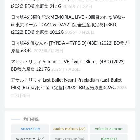
(2026) BD蓝光原盘 21.1G
2026年7月29日
日向坂46 3周年記念MEMORIAL LIVE～3回目のひな誕祭～
in 東京ドーム -DAY1 & DAY2- [完全生産限定盤] (3BD)
(2022) BD蓝光原盘 101.2G
2026年7月28日
日向坂46 僕なんか [TYPE-A～TYPE-D] (4BD) (2022) BD蓝光
原盘 63.4G
2026年7月28日
アサルトリリィ Summer LIVE「voller Blute」(4BD) (2022)
BD蓝光原盘 121.7G
2026年7月28日
アサルトリリィ Last Bullet Neunt Praeludium (Last Bullet
MIX) [Blu-ray付生産限定盤] (2022) BD蓝光原盘 22.9G
2026
年7月28日
热门标签
AKB48
(20)
Andris Nelsons
(22)
Animelo Summer
Live
(34)
BABYMETAL
(22)
BanG Dream!
(48)
BiSH
(21)