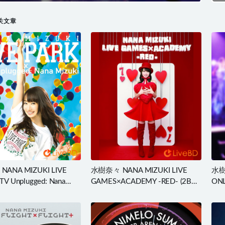
143.5G
关文章
ANA MIZUKI LIVE
水樹奈々 NANA MIZUKI LIVE
水樹
V Unplugged: Nana
GAMES×ACADEMY -RED- (2BD)
ON
(3BD) (2017) BD蓝光原盘
(2010) BD蓝光原盘 89.7G
45.