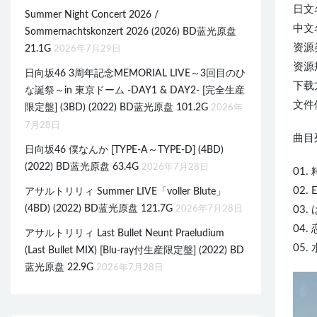
日文
Summer Night Concert 2026 /
中文名
Sommernachtskonzert 2026 (2026) BD蓝光原盘
资源
21.1G
2026年7月29日
资源规
日向坂46 3周年記念MEMORIAL LIVE～3回目のひ
下载
な誕祭～in 東京ドーム -DAY1 & DAY2- [完全生産
文件体
限定盤] (3BD) (2022) BD蓝光原盘 101.2G
2026年
7月28日
曲目列
日向坂46 僕なんか [TYPE-A～TYPE-D] (4BD)
(2022) BD蓝光原盘 63.4G
2026年7月28日
01. 
02. 
アサルトリリィ Summer LIVE「voller Blute」
(4BD) (2022) BD蓝光原盘 121.7G
2026年7月28日
03. 
04. 
アサルトリリィ Last Bullet Neunt Praeludium
05. 
(Last Bullet MIX) [Blu-ray付生産限定盤] (2022) BD
蓝光原盘 22.9G
2026年7月28日