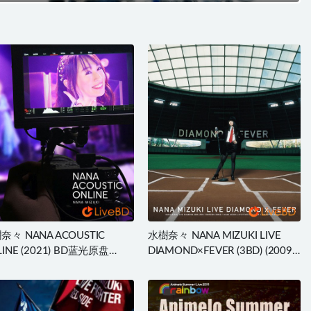
奈々 NANA ACOUSTIC
水樹奈々 NANA MIZUKI LIVE
LINE (2021) BD蓝光原盘
DIAMOND×FEVER (3BD) (2009)
6G
BD蓝光原盘 138.9G