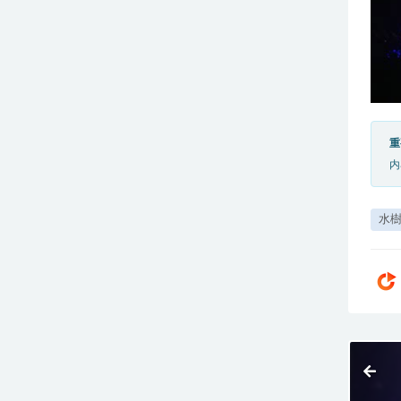
重
内
水