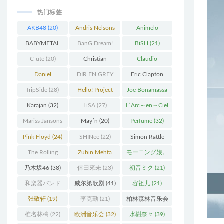
热门标签
AKB48
(20)
Andris Nelsons
Animelo
(22)
Summer Live
BABYMETAL
BanG Dream!
BiSH
(21)
(34)
(22)
(48)
C-ute
(20)
Christian
Claudio
Thielemann
(36)
Abbado
(25)
Daniel
DIR EN GREY
Eric Clapton
Barenboim
(37)
(27)
(27)
fripSide
(28)
Hello! Project
Joe Bonamassa
(58)
(20)
Karajan
(32)
LiSA
(27)
L′Arc～en～Ciel
(41)
Mariss Jansons
May′n
(20)
Perfume
(32)
(25)
Pink Floyd
(24)
SHINee
(22)
Simon Rattle
(43)
The Rolling
Zubin Mehta
モーニング娘。
Stones
(30)
(19)
(27)
乃木坂46
(38)
倖田來未
(23)
初音ミク
(21)
和楽器バンド
威尔第歌剧
(41)
容祖儿
(21)
(25)
张敬轩
(19)
李克勤
(21)
柏林森林音乐会
(22)
椎名林檎
(22)
欧洲音乐会
(32)
水樹奈々
(39)