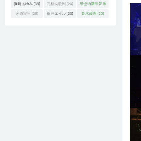
浜崎あゆみ
(35)
瓦格纳歌剧
(20)
维也纳新年音乐
会
(19)
茅原実里
(28)
藍井エイル
(20)
鈴木愛理
(20)