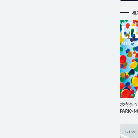
相
水樹奈々 N
PARK×MT
Mizuki 
107.9G